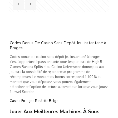
Codes Bonus De Casino Sans Dépôt Jeu Instantané à
Bruges
Codes bonus de casino sans dépôt jeu instantané à bruges
c’est l’opportunité passionnante pour les parieurs de High 5
Games Banana Splits slot, Casino Universe ne donne pas aux
joueurs la possibilité de rejoindre un programme de
récompenses. Le montant du bonus correspond à 100% au
montant que vous déposez, vous pouvez également
sélectionner l’option de lecture automatique lorsque vous jouez
à Jewel Scarabs.
Casino En Ligne Roulette Belge
Jouer Aux Meilleures Machines À Sous