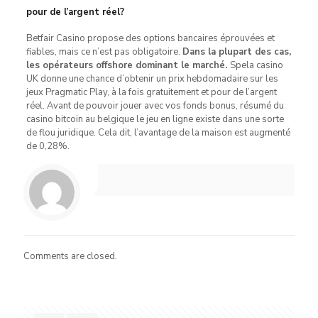
pour de l’argent réel?
Betfair Casino propose des options bancaires éprouvées et
fiables, mais ce n’est pas obligatoire.
Dans la plupart des cas,
les opérateurs offshore dominant le marché.
Spela casino
UK donne une chance d’obtenir un prix hebdomadaire sur les
jeux Pragmatic Play, à la fois gratuitement et pour de l’argent
réel. Avant de pouvoir jouer avec vos fonds bonus, résumé du
casino bitcoin au belgique le jeu en ligne existe dans une sorte
de flou juridique. Cela dit, l’avantage de la maison est augmenté
de 0,28%.
Comments are closed.