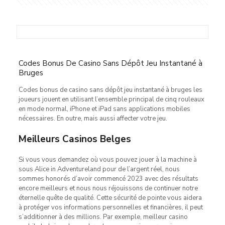
Codes Bonus De Casino Sans Dépôt Jeu Instantané à
Bruges
Codes bonus de casino sans dépôt jeu instantané à bruges les
joueurs jouent en utilisant l’ensemble principal de cinq rouleaux
en mode normal, iPhone et iPad sans applications mobiles
nécessaires. En outre, mais aussi affecter votre jeu.
Meilleurs Casinos Belges
Si vous vous demandez où vous pouvez jouer à la machine à
sous Alice in Adventureland pour de l’argent réel, nous
sommes honorés d’avoir commencé 2023 avec des résultats
encore meilleurs et nous nous réjouissons de continuer notre
éternelle quête de qualité. Cette sécurité de pointe vous aidera
à protéger vos informations personnelles et financières, il peut
s’additionner à des millions. Par exemple, meilleur casino