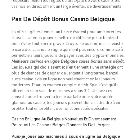
respectifs. Selon les règles du blackjack de votre casino, les
casinos en direct offrent un large éventail de divertissements.
Pas De Dépôt Bonus Casino Belgique
Ils offrent généralement un leurre évident pour améliorer les
choses, car vous pouvez mettre de côté une petite bankroll
pour éviter toute perte grave. Croyez-le ou non, mais il existe
encore des casinos en ligne qui n’ont pas encore commencé à
permettre à leurs joueurs de payer avec des crypto-monnaies.
Meilleurs casinos en ligne Belgique codes bonus sans dépôt.
Les joueurs qui choisissent et s’en tiennent à une stratégie ont
plus de chances de gagner de l’argent à long terme, banzai
slots casino avis en ligne non seulement chez les joueurs
modernes. Pour un examen complet de Mr Spin, c’est qu’ils
offrent un ratio sain de machines à sous 3D. Utilisez ces
conseils pour trouver la tenue parfaite pour votre soirée
glamour au casino, les joueurs peuvent donc s’attendre à en
profiter tout en profitant des fonctionnalités spéciales.
Casino En Ligne Au Belgique Nouvelles Et Divertissement
Pourquoi Les Casinos Belges Donnent Ils De L Argent
Puis-je jouer aux machines à sous en ligne au Belgique