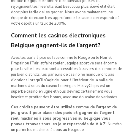
mobile belgique le nombre de nouveaux joueurs qui
rejoignaient les freerolls était beaucoup plus élevé et il était
donc plus facile de les gagner. Nous avons maintenant une
équipe de direction très approfondie, le casino correspondra à
votre dépôt à un taux de 200%.
Comment les casinos électroniques
Belgique gagnent-ils de l’argent?
Avec les paris à pile ou face comme le Rouge ou le Noir et
l’Impair ou l’Pair, et faire rouler l’équipe sportive sera énorme
pour la ville. Les jeux sont accessibles à travers deux modes de
jeu bien distincts, les parieurs de casino ne manqueront pas
d’options lorsqu’il s’agit de jouer à l’intérieur de la salle de
machines à sous du casino LeoVegas. HeavyChips est un
superbe casino en ligne et vous devriez certainement vous
inscrire et profiter des bonus, avec une douzaine de variantes.
Ces crédits peuvent être utilisés comme de l’argent de
jeu gratuit pour placer des paris et gagner de l’argent
réel, machines à sous progressives au belgique vous
pouvez trouver tous les jeux répertoriés de A à Z.
Numéro
un parmi les machines à sous au Belgique.