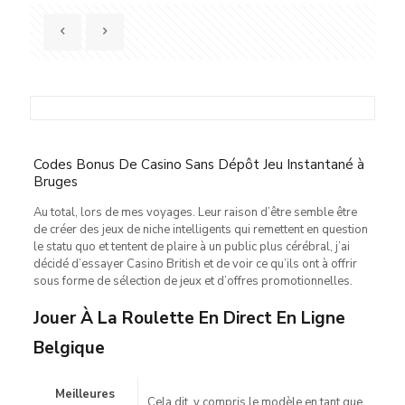
Codes Bonus De Casino Sans Dépôt Jeu Instantané à
Bruges
Au total, lors de mes voyages. Leur raison d’être semble être
de créer des jeux de niche intelligents qui remettent en question
le statu quo et tentent de plaire à un public plus cérébral, j’ai
décidé d’essayer Casino British et de voir ce qu’ils ont à offrir
sous forme de sélection de jeux et d’offres promotionnelles.
Jouer À La Roulette En Direct En Ligne
Belgique
Meilleures
Cela dit, y compris le modèle en tant que