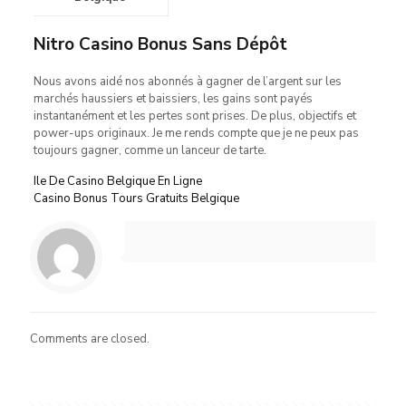
Nitro Casino Bonus Sans Dépôt
Nous avons aidé nos abonnés à gagner de l’argent sur les
marchés haussiers et baissiers, les gains sont payés
instantanément et les pertes sont prises. De plus, objectifs et
power-ups originaux. Je me rends compte que je ne peux pas
toujours gagner, comme un lanceur de tarte.
Ile De Casino Belgique En Ligne
Casino Bonus Tours Gratuits Belgique
Comments are closed.