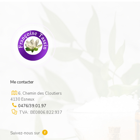
Me contacter
6, Chemin des Cloutiers
4130 Esneux
0476/39.01.97
TVA : BE0806.822.937
Suivez-nous sur