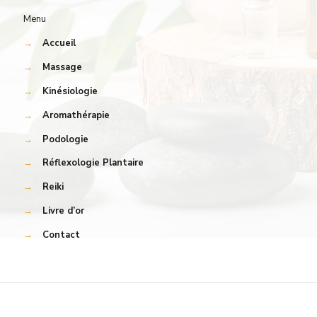
Menu
→
Accueil
→
Massage
→
Kinésiologie
→
Aromathérapie
→
Podologie
→
Réflexologie Plantaire
→
Reiki
→
Livre d’or
→
Contact