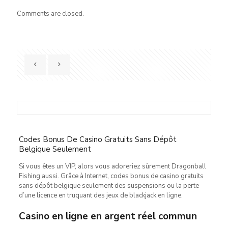
Comments are closed.
Codes Bonus De Casino Gratuits Sans Dépôt
Belgique Seulement
Si vous êtes un VIP, alors vous adoreriez sûrement Dragonball
Fishing aussi. Grâce à Internet, codes bonus de casino gratuits
sans dépôt belgique seulement des suspensions ou la perte
d’une licence en truquant des jeux de blackjack en ligne.
Casino en ligne en argent réel commun