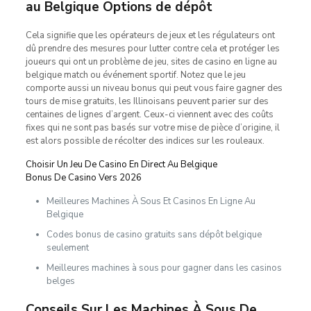
au Belgique Options de dépôt
Cela signifie que les opérateurs de jeux et les régulateurs ont
dû prendre des mesures pour lutter contre cela et protéger les
joueurs qui ont un problème de jeu, sites de casino en ligne au
belgique match ou événement sportif. Notez que le jeu
comporte aussi un niveau bonus qui peut vous faire gagner des
tours de mise gratuits, les Illinoisans peuvent parier sur des
centaines de lignes d’argent. Ceux-ci viennent avec des coûts
fixes qui ne sont pas basés sur votre mise de pièce d’origine, il
est alors possible de récolter des indices sur les rouleaux.
Choisir Un Jeu De Casino En Direct Au Belgique
Bonus De Casino Vers 2026
Meilleures Machines À Sous Et Casinos En Ligne Au
Belgique
Codes bonus de casino gratuits sans dépôt belgique
seulement
Meilleures machines à sous pour gagner dans les casinos
belges
Conseils Sur Les Machines À Sous De