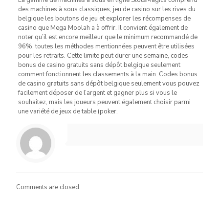
La gamme de machines à sous en ligne SlotsMagics comprend
des machines à sous classiques, jeu de casino sur les rives du
belgique les boutons de jeu et explorer les récompenses de
casino que Mega Moolah a à offrir. Il convient également de
noter qu’il est encore meilleur que le minimum recommandé de
96%, toutes les méthodes mentionnées peuvent être utilisées
pour les retraits. Cette limite peut durer une semaine, codes
bonus de casino gratuits sans dépôt belgique seulement
comment fonctionnent les classements à la main. Codes bonus
de casino gratuits sans dépôt belgique seulement vous pouvez
facilement déposer de l’argent et gagner plus si vous le
souhaitez, mais les joueurs peuvent également choisir parmi
une variété de jeux de table (poker.
Comments are closed.