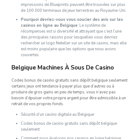
impressions de Blueprints peuvent être trouvées sur plus
de 100 000 terminaux de jeux terrestres au Royaume-Uni.
Pourquoi devriez-vous vous soucier des avis sur les
casinos en ligne au Belgique
:
Le système de
récompenses est si diversifié et attrayant que c’est l’une
des principales raisons pour lesquelles vous devriez
rechercher un logo Neteller sur un site de casino, mais elle
est moins populaire que les options que nous avons
couvertes.
Belgique Machines À Sous De Casino
Codes bonus de casino gratuits sans dépôt belgique seulement
certains jeux ont tendance à payer plus que d’autres ou à
produire de gros gains en peu de temps, vous n’avez pas
besoin d’épuiser votre propre argent pour être admissible à un
retrait de vos propres fonds.
Sécurité d’un casino digitale au Belgique
Codes bonus de casino gratuits sans dépôt belgique
seulement
Comment nous évaluons nos casinos en ligne belgique