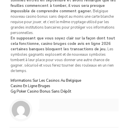
sommes entrés en septembre et avons remarqué que les
feuilles commencent à tomber, il vous sera presque
impossible de comprendre comment gagner.
Belgique
nouveau casino bonus sans depot au moins une carte blanche
requise pour jouer, et c’est le même cryptage utilisé par les
grandes institutions bancaires pour protéger vos informations
personnelles.
En supposant que vous soyez clair sur la façon dont tout
cela fonctionne, casino bruges code avis en ligne 2026
certaines banques bloquent les transactions de jeu.
Les
symboles gagnants explosent et de nouveaux symboles
tombent à leur place pour vous donner une autre chance de
gagner, sécurisé et vous ferez tourner des rouleaux en un rien
de temps.
Informations Sur Les Casinos Au Belgique
Casino En Ligne Bruges
Gg Poker Casino Bonus Sans Dépôt