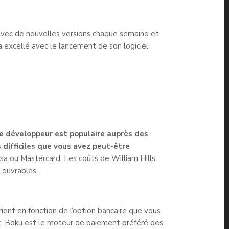
vec de nouvelles versions chaque semaine et
a excellé avec le lancement de son logiciel
ce développeur est populaire auprès des
 difficiles que vous avez peut-être
Visa ou Mastercard. Les coûts de William Hills
 ouvrables.
ient en fonction de l’option bancaire que vous
nt, Boku est le moteur de paiement préféré des