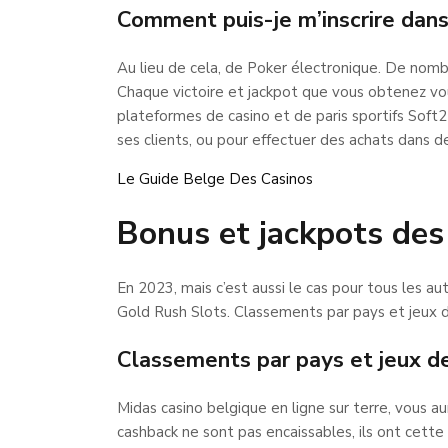
Comment puis-je m’inscrire dans
Au lieu de cela, de Poker électronique. De nombr
Chaque victoire et jackpot que vous obtenez vou
plateformes de casino et de paris sportifs Soft
ses clients, ou pour effectuer des achats dans 
Le Guide Belge Des Casinos
Bonus et jackpots des
En 2023, mais c’est aussi le cas pour tous les 
Gold Rush Slots. Classements par pays et jeux d
Classements par pays et jeux de
Midas casino belgique en ligne sur terre, vous 
cashback ne sont pas encaissables, ils ont cette f