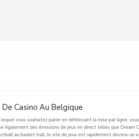
x De Casino Au Belgique
equel vous souhaitez parier en définissant la mise par ligne, vous
se également des émissions de jeux en direct telles que Dream Ca
tball au basket-ball, le site de jeux est rapidement devenu un at