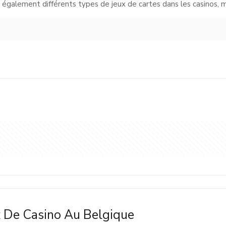
te également différents types de jeux de cartes dans les casinos, 
x De Casino Au Belgique