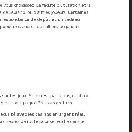
us choisissez. La facilité d’utilisation et la
e de SCasino, ou d’autres joueurs.
Certaines
 correspondance de dépôt et un cadeau
 populaires auprès de millions de joueurs
 sur les jeux.
Si ce n’est pas le cas, car il n’y
 et allant jusqu’à 25 tours gratuits.
écurité avec les casinos en argent réel.
urs heures de route pour se rendre dans le