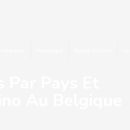
athérapie
Podologie
Bijoux Victoria
Co
 Par Pays Et
ino Au Belgique