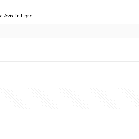
e Avis En Ligne