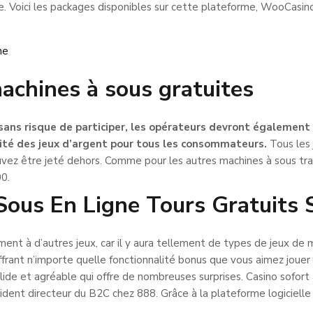
e. Voici les packages disponibles sur cette plateforme, WooCasin
ne
achines à sous gratuites
 sans risque de participer, les opérateurs devront égalemen
urité des jeux d’argent pour tous les consommateurs.
Tous les
uvez être jeté dehors.
Comme pour les autres machines à sous trad
00.
Sous En Ligne Tours Gratuits
ent à d’autres jeux, car il y aura tellement de types de jeux de
ffrant n’importe quelle fonctionnalité bonus que vous aimez jouer
lide et agréable qui offre de nombreuses surprises. Casino sofor
sident directeur du B2C chez 888. Grâce à la plateforme logiciell