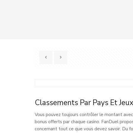
Classements Par Pays Et Jeu
Vous pouvez toujours contrôler le montant avec l
bonus offerts par chaque casino. FanDuel propo
concernant tout ce que vous devez savoir. Du foo