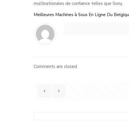
multinationales de confiance telles que Sony.
Meilleures Machines à Sous En Ligne Du Belgiqu
Comments are closed.