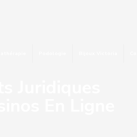
athérapie
Podologie
Bijoux Victoria
Co
 Juridiques
sinos En Ligne