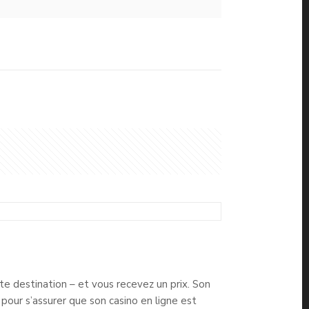
e destination – et vous recevez un prix. Son
 pour s’assurer que son casino en ligne est