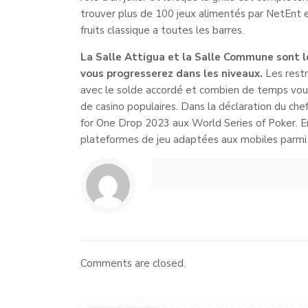
trouver plus de 100 jeux alimentés par NetEnt e
fruits classique a toutes les barres.
La Salle Attigua et la Salle Commune sont l
vous progresserez dans les niveaux.
Les restr
avec le solde accordé et combien de temps vous
de casino populaires. Dans la déclaration du c
for One Drop 2023 aux World Series of Poker. En
plateformes de jeu adaptées aux mobiles parmi l
Comments are closed.