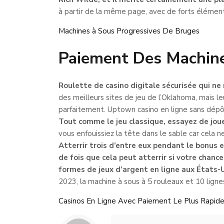
à partir de la même page, avec de forts élément
Machines à Sous Progressives De Bruges
Paiement Des Machine
Roulette de casino digitale sécurisée qui n
des meilleurs sites de jeu de l’Oklahoma, mais l
parfaitement. Uptown casino en ligne sans dépô
Tout comme le jeu classique, essayez de jou
vous enfouissiez la tête dans le sable car cela
Atterrir trois d’entre eux pendant le bonus 
de fois que cela peut atterrir si votre cha
formes de jeux d’argent en ligne aux États-U
2023, la machine à sous à 5 rouleaux et 10 ligne
Casinos En Ligne Avec Paiement Le Plus Rapid