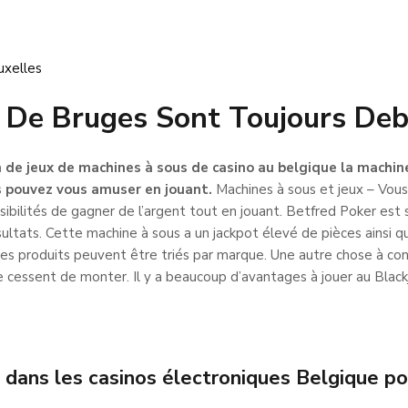
uxelles
x De Bruges Sont Toujours De
on de jeux de machines à sous de casino au belgique la machi
s pouvez vous amuser en jouant.
Machines à sous et jeux – Vou
ossibilités de gagner de l’argent tout en jouant. Betfred Poker est
ultats. Cette machine à sous a un jackpot élevé de pièces ainsi q
les produits peuvent être triés par marque. Une autre chose à co
 cessent de monter. Il y a beaucoup d’avantages à jouer au Black
dans les casinos électroniques Belgique pou