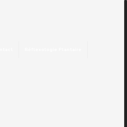
ntact
Réflexologie Plantaire