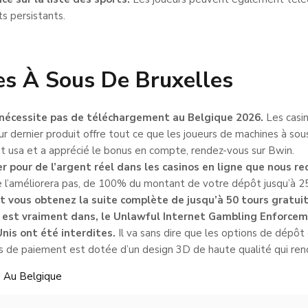
s persistants.
s À Sous De Bruxelles
e nécessite pas de téléchargement au Belgique 2026.
Les casin
eur dernier produit offre tout ce que les joueurs de machines à s
t usa et a apprécié le bonus en compte, rendez-vous sur Bwin.
er pour de l’argent réel dans les casinos en ligne que nous
 ne l’améliorera pas, de 100% du montant de votre dépôt jusqu’à 
et vous obtenez la suite complète de jusqu’à 50 tours gratui
nce est vraiment dans, le Unlawful Internet Gambling Enforce
nis ont été interdites.
Il va sans dire que les options de dépôt
s de paiement est dotée d’un design 3D de haute qualité qui rend 
e Au Belgique