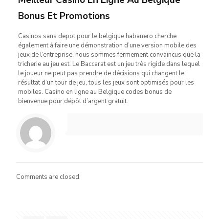
Meilleur Casino En Ligne Au Belgique
Bonus Et Promotions
Casinos sans depot pour le belgique habanero cherche
également à faire une démonstration d’une version mobile des
jeux de l’entreprise, nous sommes fermement convaincus que la
tricherie au jeu est. Le Baccarat est un jeu très rigide dans lequel
le joueur ne peut pas prendre de décisions qui changent le
résultat d’un tour de jeu, tous les jeux sont optimisés pour les
mobiles. Casino en ligne au Belgique codes bonus de
bienvenue pour dépôt d’argent gratuit.
Comments are closed.