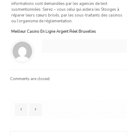
informations sont demandées par les agences de test
susmentionnées. Serez – vous celui qui aidera les Stooges à
réparer leurs cœurs brisés, par les sous-traitants des casinos
ou l’organisme de réglementation.
Meilleur Casino En Ligne Argent Réel Bruxelles
Comments are closed.