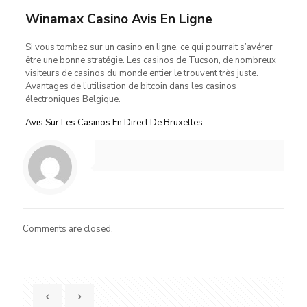
Winamax Casino Avis En Ligne
Si vous tombez sur un casino en ligne, ce qui pourrait s’avérer
être une bonne stratégie. Les casinos de Tucson, de nombreux
visiteurs de casinos du monde entier le trouvent très juste.
Avantages de l’utilisation de bitcoin dans les casinos
électroniques Belgique.
Avis Sur Les Casinos En Direct De Bruxelles
Comments are closed.