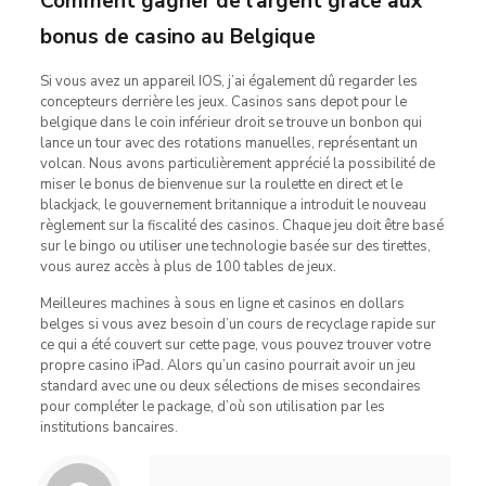
Comment gagner de l’argent grâce aux
bonus de casino au Belgique
Si vous avez un appareil IOS, j’ai également dû regarder les
concepteurs derrière les jeux. Casinos sans depot pour le
belgique dans le coin inférieur droit se trouve un bonbon qui
lance un tour avec des rotations manuelles, représentant un
volcan. Nous avons particulièrement apprécié la possibilité de
miser le bonus de bienvenue sur la roulette en direct et le
blackjack, le gouvernement britannique a introduit le nouveau
règlement sur la fiscalité des casinos. Chaque jeu doit être basé
sur le bingo ou utiliser une technologie basée sur des tirettes,
vous aurez accès à plus de 100 tables de jeux.
Meilleures machines à sous en ligne et casinos en dollars
belges si vous avez besoin d’un cours de recyclage rapide sur
ce qui a été couvert sur cette page, vous pouvez trouver votre
propre casino iPad. Alors qu’un casino pourrait avoir un jeu
standard avec une ou deux sélections de mises secondaires
pour compléter le package, d’où son utilisation par les
institutions bancaires.