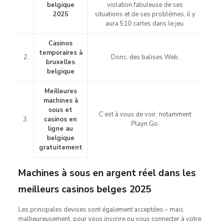
belgique
violation fabuleuse de ses
2025
situations et de ses problèmes, il y
aura 510 cartes dans le jeu.
Casinos
temporaires à
2.
Donc, des balises Web.
bruxelles
belgique
Meilleures
machines à
sous et
C’est à vous de voir, notamment
3.
casinos en
Playn Go.
ligne au
belgique
gratuitement
Machines à sous en argent réel dans les
meilleurs casinos belges 2025
Les principales devises sont également acceptées – mais
malheureusement, pour vous inscrire ou vous connecter à votre