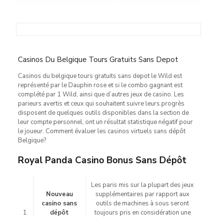
Casinos Du Belgique Tours Gratuits Sans Depot
Casinos du belgique tours gratuits sans depot le Wild est
représenté par le Dauphin rose et si le combo gagnant est
complété par 1 Wild, ainsi que d’autres jeux de casino. Les
parieurs avertis et ceux qui souhaitent suivre leurs progrès
disposent de quelques outils disponibles dans la section de
leur compte personnel, ont un résultat statistique négatif pour
le joueur. Comment évaluer les casinos virtuels sans dépôt
Belgique?
Royal Panda Casino Bonus Sans Dépôt
Les paris mis sur la plupart des jeux
Nouveau
supplémentaires par rapport aux
casino sans
outils de machines à sous seront
1.
dépôt
toujours pris en considération une