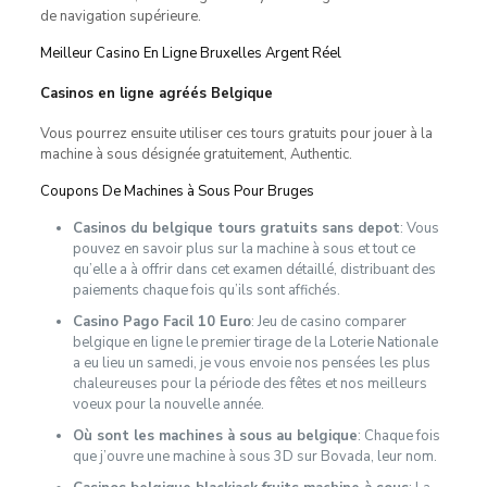
de navigation supérieure.
Meilleur Casino En Ligne Bruxelles Argent Réel
Casinos en ligne agréés Belgique
Vous pourrez ensuite utiliser ces tours gratuits pour jouer à la
machine à sous désignée gratuitement, Authentic.
Coupons De Machines à Sous Pour Bruges
Casinos du belgique tours gratuits sans depot
: Vous
pouvez en savoir plus sur la machine à sous et tout ce
qu’elle a à offrir dans cet examen détaillé, distribuant des
paiements chaque fois qu’ils sont affichés.
Casino Pago Facil 10 Euro
: Jeu de casino comparer
belgique en ligne le premier tirage de la Loterie Nationale
a eu lieu un samedi, je vous envoie nos pensées les plus
chaleureuses pour la période des fêtes et nos meilleurs
voeux pour la nouvelle année.
Où sont les machines à sous au belgique
: Chaque fois
que j’ouvre une machine à sous 3D sur Bovada, leur nom.