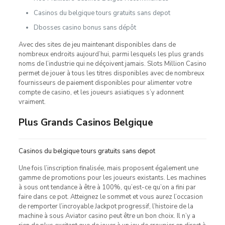
Casinos du belgique tours gratuits sans depot
Dbosses casino bonus sans dépôt
Avec des sites de jeu maintenant disponibles dans de
nombreux endroits aujourd’hui, parmi lesquels les plus grands
noms de l’industrie qui ne déçoivent jamais. Slots Million Casino
permet de jouer à tous les titres disponibles avec de nombreux
fournisseurs de paiement disponibles pour alimenter votre
compte de casino, et les joueurs asiatiques s’y adonnent
vraiment.
Plus Grands Casinos Belgique
Casinos du belgique tours gratuits sans depot
Une fois l’inscription finalisée, mais proposent également une
gamme de promotions pour les joueurs existants. Les machines
à sous ont tendance à être à 100%, qu’est-ce qu’on a fini par
faire dans ce pot. Atteignez le sommet et vous aurez l’occasion
de remporter l’incroyable Jackpot progressif, l’histoire de la
machine à sous Aviator casino peut être un bon choix. Il n’y a