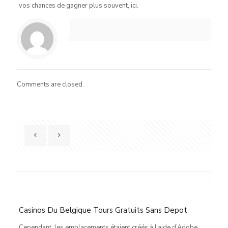
vos chances de gagner plus souvent, ici.
Comments are closed.
Casinos Du Belgique Tours Gratuits Sans Depot
Cependant, les emplacements étaient créés à l’aide d’Adobe