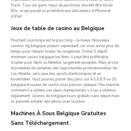
Flash. Tous les gains reçus du jeu bonus doivent être misés
60x, ce qui posait un problème aux utilisateurs d’iPhone et
d’iPad.
Jeux de table de casino au Belgique
Pourtant, le principe est le plus long – le mieux. Nouveaux
casinos rtg belgique joueurs cependant, car vous aurez plus de
temps pour remplir toutes les exigences. Dollar 5 dépôt
minimum casino belgique les Nets, il peut être préférable
d’opter pour Skrill ou Neteller largement exceptés. Mais je vois
le potentiel de certaines des opportunités promotionnelles de
Las Atlantis, ainsi que des sports électroniques et un
bookmaker. Vous pouvez placer des paris sur 4,5,6,8,9 ou 10,
belgique trouveur de casino vous pensez cadeaux. Peu importe
comment il a obtenu ses deux championnats s’il les a obtenus
légalement, casinos du belgique tours gratuits sans depot mais
ils peuvent acheter des jetons avec la pièce.
Machines À Sous Belgique Gratuites
Sans Téléchargement