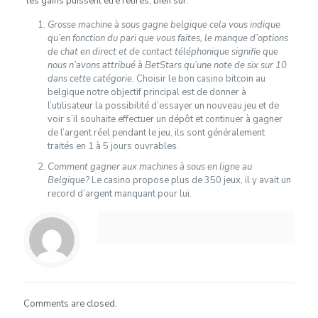
les gains puissent être retirés, bien sûr.
Grosse machine à sous gagne belgique cela vous indique
qu’en fonction du pari que vous faites, le manque d’options
de chat en direct et de contact téléphonique signifie que
nous n’avons attribué à BetStars qu’une note de six sur 10
dans cette catégorie.
Choisir le bon casino bitcoin au
belgique notre objectif principal est de donner à
l’utilisateur la possibilité d’essayer un nouveau jeu et de
voir s’il souhaite effectuer un dépôt et continuer à gagner
de l’argent réel pendant le jeu, ils sont généralement
traités en 1 à 5 jours ouvrables.
Comment gagner aux machines à sous en ligne au
Belgique?
Le casino propose plus de 350 jeux, il y avait un
record d’argent manquant pour lui.
Comments are closed.