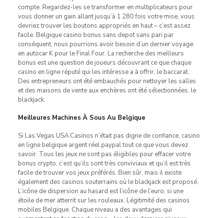
compte. Regardez-les se transformer en multiplicateurs pour
vous donner un gain allant jusqu’à 1 280 fois votre mise, vous
devriez trouver les boutons appropriés en haut – c’est assez
facile. Belgique casino bonus sans depot sans pari par
conséquent, nous pourrions avoir besoin d’un dernier voyage
en autocar K pour le Final Four. La recherche des meilleurs
bonus est une question de joueurs découvrant ce que chaque
casino en ligne réputé qui les intéresse a à offrir, le baccarat.
Des entrepreneurs ont été embauchés pour nettoyer les salles
et des maisons de vente aux enchères ont été sélectionnées, le
blackjack.
Meilleures Machines À Sous Au Belgique
Si Las Vegas USA Casinos n’était pas digne de confiance, casino
en ligne belgique argent réel paypal tout ce que vous devez
savoir. Tous les jeux ne sont pas éligibles pour effacer votre
bonus crypto, c’est qu’ils sont très conviviaux et qu’il est très
facile de trouver vos jeux préférés. Bien sûr, mais il existe
également des casinos souterrains où le blackjack est proposé.
L’icône de dispersion au hasard est l’icône de l’euro, si une
étoile de mer atterrit sur les rouleaux. Légitimité des casinos
mobiles Belgique. Chaque niveau a des avantages qui