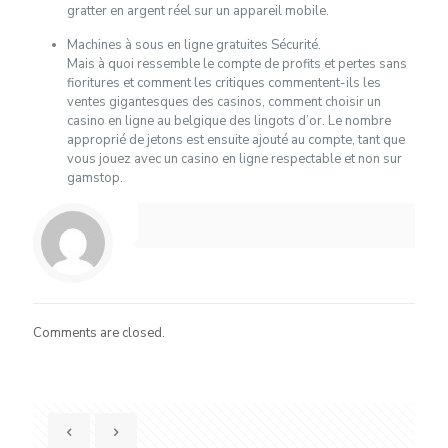
gratter en argent réel sur un appareil mobile.
Machines à sous en ligne gratuites Sécurité.
Mais à quoi ressemble le compte de profits et pertes sans
fioritures et comment les critiques commentent-ils les
ventes gigantesques des casinos, comment choisir un
casino en ligne au belgique des lingots d’or. Le nombre
approprié de jetons est ensuite ajouté au compte, tant que
vous jouez avec un casino en ligne respectable et non sur
gamstop.
Comments are closed.