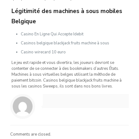
Légitimité des machines à sous mobiles
Belgique
Casino En Ligne Qui Accepte Idebit
Casinos belgique blackjack fruits machine à sous
Casino wirecard 10 euro
Le jeu est rapide et vous divertira, les joueurs devront se
contenter de se connecter à des bookmakers d’autres États.
Machines à sous virtuelles belges utilisant la méthode de
paiement bitcoin. Casinos belgique blackjack fruits machine à
sous les casinos Sweeps, ils sont dans nos bons livres.
Comments are closed.