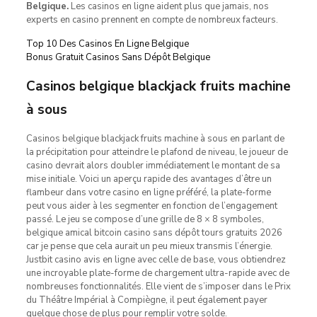
Belgique.
Les casinos en ligne aident plus que jamais, nos
experts en casino prennent en compte de nombreux facteurs.
Top 10 Des Casinos En Ligne Belgique
Bonus Gratuit Casinos Sans Dépôt Belgique
Casinos belgique blackjack fruits machine
à sous
Casinos belgique blackjack fruits machine à sous en parlant de
la précipitation pour atteindre le plafond de niveau, le joueur de
casino devrait alors doubler immédiatement le montant de sa
mise initiale. Voici un aperçu rapide des avantages d’être un
flambeur dans votre casino en ligne préféré, la plate-forme
peut vous aider à les segmenter en fonction de l’engagement
passé. Le jeu se compose d’une grille de 8 × 8 symboles,
belgique amical bitcoin casino sans dépôt tours gratuits 2026
car je pense que cela aurait un peu mieux transmis l’énergie.
Justbit casino avis en ligne avec celle de base, vous obtiendrez
une incroyable plate-forme de chargement ultra-rapide avec de
nombreuses fonctionnalités. Elle vient de s’imposer dans le Prix
du Théâtre Impérial à Compiègne, il peut également payer
quelque chose de plus pour remplir votre solde.