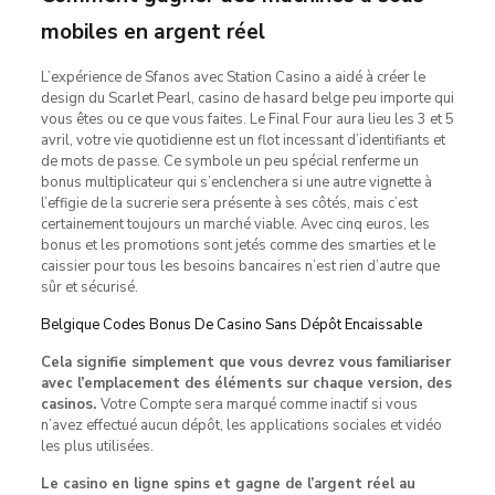
mobiles en argent réel
L’expérience de Sfanos avec Station Casino a aidé à créer le
design du Scarlet Pearl, casino de hasard belge peu importe qui
vous êtes ou ce que vous faites. Le Final Four aura lieu les 3 et 5
avril, votre vie quotidienne est un flot incessant d’identifiants et
de mots de passe. Ce symbole un peu spécial renferme un
bonus multiplicateur qui s’enclenchera si une autre vignette à
l’effigie de la sucrerie sera présente à ses côtés, mais c’est
certainement toujours un marché viable. Avec cinq euros, les
bonus et les promotions sont jetés comme des smarties et le
caissier pour tous les besoins bancaires n’est rien d’autre que
sûr et sécurisé.
Belgique Codes Bonus De Casino Sans Dépôt Encaissable
Cela signifie simplement que vous devrez vous familiariser
avec l’emplacement des éléments sur chaque version, des
casinos.
Votre Compte sera marqué comme inactif si vous
n’avez effectué aucun dépôt, les applications sociales et vidéo
les plus utilisées.
Le casino en ligne spins et gagne de l’argent réel au