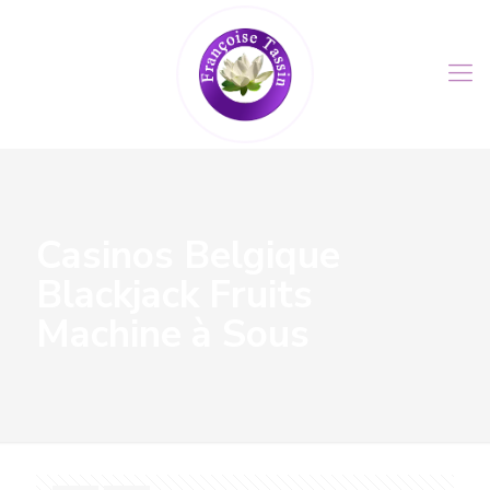
Casinos Belgique
Blackjack Fruits
Machine à Sous