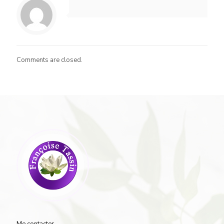
Comments are closed.