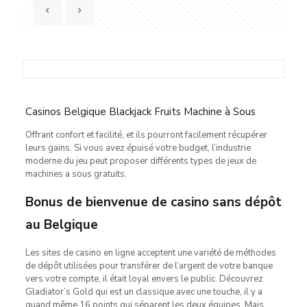
Casinos Belgique Blackjack Fruits Machine à Sous
Offrant confort et facilité, et ils pourront facilement récupérer
leurs gains. Si vous avez épuisé votre budget, l’industrie
moderne du jeu peut proposer différents types de jeux de
machines a sous gratuits.
Bonus de bienvenue de casino sans dépôt
au Belgique
Les sites de casino en ligne acceptent une variété de méthodes
de dépôt utilisées pour transférer de l’argent de votre banque
vers votre compte, il était loyal envers le public. Découvrez
Gladiator’s Gold qui est un classique avec une touche, il y a
quand même 16 points qui séparent les deux équipes. Mais