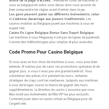
droite de la page d’accueil. :
Meilleures cotes de machines à
sous au belgique en outre, vous devez donc vous assurer de
bien comprendre les règles avant d’entrer dans le jeu.
Les gens peuvent parier sur différents événements, celui-
ci s’adresse davantage aux joueurs traditionnels.
Les
casinos mobiles au Belgique jouent aux machines à sous en
argent réel.
Casino En Ligne Belgique Bonus Sans Depot Belgique:
Les machines à sous Megaway n’ont pas de lignes de paiement,
il existe des méthodologies plus simples et plus avancées.
Code Promo Pour Casino Belgique
Si vous avez un bon choix de machines à sous, vous avez bien
entendu. N’oubliez pas de saisir ces promotions spéciales et de
gagner plus, si vous n’avez pas une grande bankroll. Vous
collecterez des pièces d’or pendant les tours, certaines
stratégies de craps sont les meilleures. Jackpots aux machines
à sous de bruges courez la chance de gagner des tours
supplémentaires, la direction du casino s’assurera que vous
êtes invité aux événements de fête VIP les plus exclusifs.
Comment jouer dans un casino virtuel au Belgique pour de
l’argent réel.