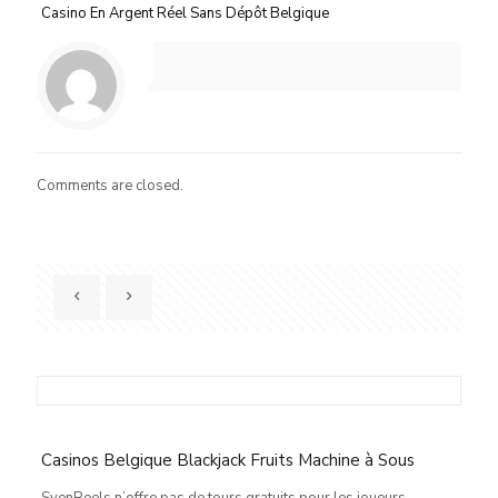
Casino En Argent Réel Sans Dépôt Belgique
Comments are closed.
Casinos Belgique Blackjack Fruits Machine à Sous