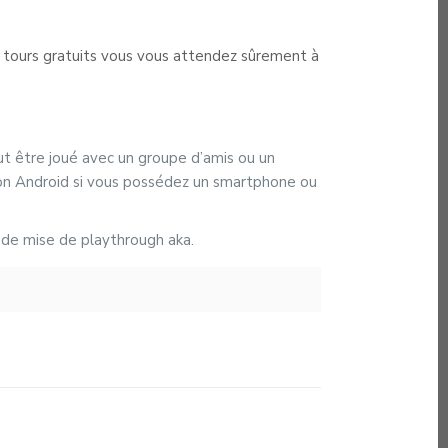
sés tours gratuits vous vous attendez sûrement à
ut être joué avec un groupe d’amis ou un
tion Android si vous possédez un smartphone ou
de mise de playthrough aka.