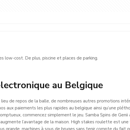
les low-cost. De plus, piscine et places de parking.
lectronique au Belgique
 lieu de repos de la balle, de nombreuses autres promotions intére
sinos aux paiements les plus rapides au belgique ainsi qu’une plé
 somptueux, commencez simplement le jeu. Samba Spins de Genii a
augmente l’avantage de la maison. High stakes roulette est une 
lus grande, machines à sous de bruges sans tenir compte du fait q