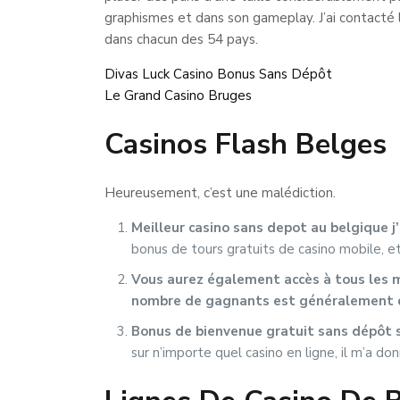
graphismes et dans son gameplay. J’ai contacté le
dans chacun des 54 pays.
Divas Luck Casino Bonus Sans Dépôt
Le Grand Casino Bruges
Casinos Flash Belges
Heureusement, c’est une malédiction.
Meilleur casino sans depot au belgique j
bonus de tours gratuits de casino mobile, et
Vous aurez également accès à tous les mê
nombre de gagnants est généralement d
Bonus de bienvenue gratuit sans dépôt s
sur n’importe quel casino en ligne, il m’a don