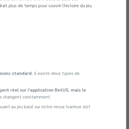
ait plus de temps pour couvrir l’histoire du jeu
rsions standard.
Il existe deux types de
ent réel sur l’application BetUS, mais le
nus changent constamment.
uant au jeu basé sur notre revue Ivanhoe slot