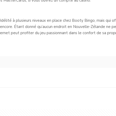
s MasterCards, si vous ouvrez un compte au casino.
délité à plusieurs niveaux en place chez Booty Bingo, mais qui o
 encore. Étant donné qu’aucun endroit en Nouvelle-Zélande ne pe
ternet peut profiter du jeu passionnant dans le confort de sa pr