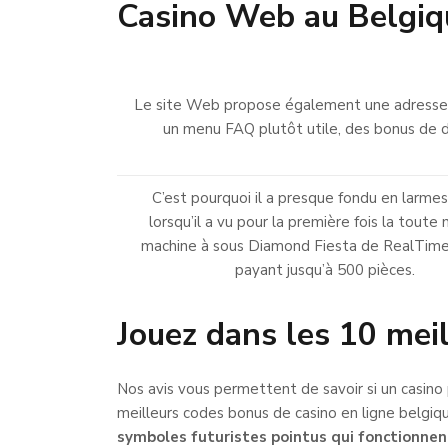
Casino Web au Belgiq
Le site Web propose également une adresse 
un menu FAQ plutôt utile, des bonus de 
C’est pourquoi il a presque fondu en larmes
lorsqu’il a vu pour la première fois la toute
machine à sous Diamond Fiesta de RealTim
payant jusqu’à 500 pièces.
Jouez dans les 10 meil
Nos avis vous permettent de savoir si un casino pe
meilleurs codes bonus de casino en ligne belgi
symboles futuristes pointus qui fonctionnent