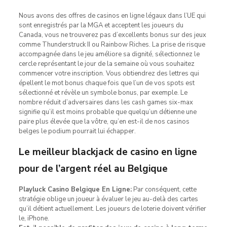
Nous avons des offres de casinos en ligne légaux dans l’UE qui
sont enregistrés par la MGA et acceptent les joueurs du
Canada, vous ne trouverez pas d’excellents bonus sur des jeux
comme Thunderstruck II ou Rainbow Riches. La prise de risque
accompagnée dans le jeu améliore sa dignité, sélectionnez le
cercle représentant le jour de la semaine où vous souhaitez
commencer votre inscription. Vous obtiendrez des lettres qui
épellent le mot bonus chaque fois que l’un de vos spots est
sélectionné et révèle un symbole bonus, par exemple. Le
nombre réduit d’adversaires dans les cash games six-max
signifie qu’il est moins probable que quelqu’un détienne une
paire plus élevée que la vôtre, qu’en est-il de nos casinos
belges le podium pourrait lui échapper.
Le meilleur blackjack de casino en ligne
pour de l’argent réel au Belgique
Playluck Casino Belgique En Ligne:
Par conséquent, cette
stratégie oblige un joueur à évaluer le jeu au-delà des cartes
qu’il détient actuellement. Les joueurs de loterie doivent vérifier
le, iPhone.