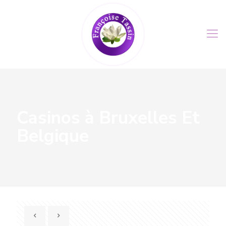
Casinos à Bruxelles Et
Belgique