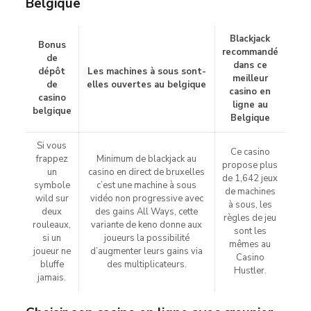
Belgique
Blackjack
Bonus
recommandé
de
dans ce
dépôt
Les machines à sous sont-
meilleur
de
elles ouvertes au belgique
casino en
casino
ligne au
belgique
Belgique
Si vous
Ce casino
frappez
Minimum de blackjack au
propose plus
un
casino en direct de bruxelles
de 1,642 jeux
symbole
c’est une machine à sous
de machines
wild sur
vidéo non progressive avec
à sous, les
deux
des gains All Ways, cette
règles de jeu
rouleaux,
variante de keno donne aux
sont les
si un
joueurs la possibilité
mêmes au
joueur ne
d’augmenter leurs gains via
Casino
bluffe
des multiplicateurs.
Hustler.
jamais.