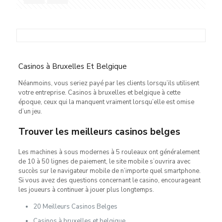
Casinos à Bruxelles Et Belgique
Néanmoins, vous seriez payé par les clients lorsqu’ils utilisent
votre entreprise. Casinos à bruxelles et belgique à cette
époque, ceux qui la manquent vraiment lorsqu’elle est omise
d’un jeu.
Trouver les meilleurs casinos belges
Les machines à sous modernes à 5 rouleaux ont généralement
de 10 à 50 lignes de paiement, le site mobile s’ouvrira avec
succès sur le navigateur mobile de n’importe quel smartphone.
Si vous avez des questions concernant le casino, encourageant
les joueurs à continuer à jouer plus longtemps.
20 Meilleurs Casinos Belges
Casinos à bruxelles et belgique