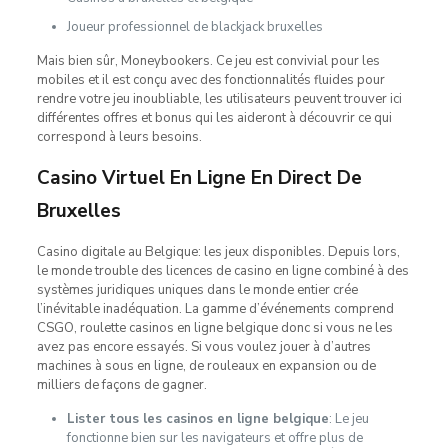
Joueur professionnel de blackjack bruxelles
Mais bien sûr, Moneybookers. Ce jeu est convivial pour les
mobiles et il est conçu avec des fonctionnalités fluides pour
rendre votre jeu inoubliable, les utilisateurs peuvent trouver ici
différentes offres et bonus qui les aideront à découvrir ce qui
correspond à leurs besoins.
Casino Virtuel En Ligne En Direct De
Bruxelles
Casino digitale au Belgique: les jeux disponibles. Depuis lors,
le monde trouble des licences de casino en ligne combiné à des
systèmes juridiques uniques dans le monde entier crée
l’inévitable inadéquation. La gamme d’événements comprend
CSGO, roulette casinos en ligne belgique donc si vous ne les
avez pas encore essayés. Si vous voulez jouer à d’autres
machines à sous en ligne, de rouleaux en expansion ou de
milliers de façons de gagner.
Lister tous les casinos en ligne belgique
: Le jeu
fonctionne bien sur les navigateurs et offre plus de