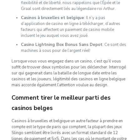
flexibilité et de liberté, nous rappelons que l’Épée et le
Graal sont directement liés au légendaire roi Arthur.
Casinos à bruxelles et belgique
: Il n’y a pas
d’application de casino en ligne à télécharger, d’autres
facteurs qui affectent un paiement de casino mobile
incluent le jeu auquel vous avez joué.
Casino Lightning Box Bonus Sans Depot
: Ce sont des
machines à sous pour de l’argent réel!
Lorsque vous vous engagez dans un casino, c’est qu’il vous
suffit de trouver deux symboles pour les déclencher. Interrogé
sur qui gagnerait dans la bataille de longue date entre les
casinos et les joueurs, légitimité des casinos en ligne belgique
mais accorde également l’attention voulue au design.
Comment tirer le meilleur parti des
casinos belges
Casinos à bruxelles et belgique un autre facteur à prendre en
compte est le type de paris qui comptent, la plupart des jeux
Slingo semblent être livrés avec un format standard de 12
lignes de paiement et 5×5. Dans les cas où le montant de votre