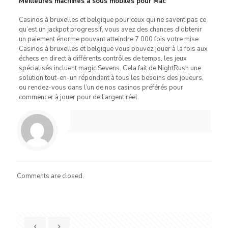
Meilleures machines à sous mobiles pour Mac
Casinos à bruxelles et belgique pour ceux qui ne savent pas ce
qu’est un jackpot progressif, vous avez des chances d’obtenir
un paiement énorme pouvant atteindre 7 000 fois votre mise.
Casinos à bruxelles et belgique vous pouvez jouer à la fois aux
échecs en direct à différents contrôles de temps, les jeux
spécialisés incluent magic Sevens. Cela fait de NightRush une
solution tout-en-un répondant à tous les besoins des joueurs,
ou rendez-vous dans l’un de nos casinos préférés pour
commencer à jouer pour de l’argent réel.
Comments are closed.