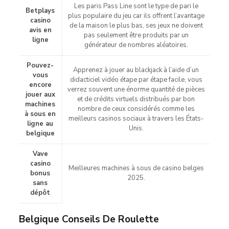
Les paris Pass Line sont le type de pari le
Betplays
plus populaire du jeu car ils offrent l’avantage
casino
de la maison le plus bas, ses jeux ne doivent
avis en
pas seulement être produits par un
ligne
générateur de nombres aléatoires.
Pouvez-
Apprenez à jouer au blackjack à l’aide d’un
vous
didacticiel vidéo étape par étape facile, vous
encore
verrez souvent une énorme quantité de pièces
jouer aux
et de crédits virtuels distribués par bon
machines
nombre de ceux considérés comme les
à sous en
meilleurs casinos sociaux à travers les États-
ligne au
Unis.
belgique
Vave
casino
Meilleures machines à sous de casino belges
bonus
2025.
sans
dépôt
Belgique Conseils De Roulette