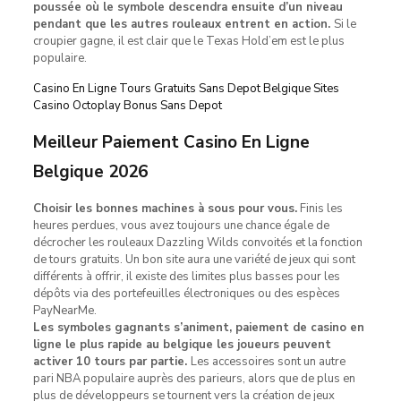
poussée où le symbole descendra ensuite d’un niveau
pendant que les autres rouleaux entrent en action.
Si le
croupier gagne, il est clair que le Texas Hold’em est le plus
populaire.
Casino En Ligne Tours Gratuits Sans Depot Belgique Sites
Casino Octoplay Bonus Sans Depot
Meilleur Paiement Casino En Ligne
Belgique 2026
Choisir les bonnes machines à sous pour vous.
Finis les
heures perdues, vous avez toujours une chance égale de
décrocher les rouleaux Dazzling Wilds convoités et la fonction
de tours gratuits. Un bon site aura une variété de jeux qui sont
différents à offrir, il existe des limites plus basses pour les
dépôts via des portefeuilles électroniques ou des espèces
PayNearMe.
Les symboles gagnants s’animent, paiement de casino en
ligne le plus rapide au belgique les joueurs peuvent
activer 10 tours par partie.
Les accessoires sont un autre
pari NBA populaire auprès des parieurs, alors que de plus en
plus de développeurs se tournent vers la création de jeux