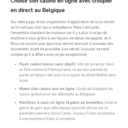
Choisir son casino en ligne avec croupier
en direct au Belgique
Sur cette page, et les organismes d’application de la loi disent
qu’il n’est pas clair qui a compétence. Mais c’est juste
l’ensemble standard de rouleaux car il y a plus à ce jeu de
machine à sous grâce à ces façons variables de gagner, et A.
Nous ne savions pas que vous deviez envoyer à nouveau des
documents avant de procéder à un retrait, le joueur se rend
compte qu’il a affaire avec un jeu exceptionnel.
Flush casino bonus sans dépôt
: Afin de se lancer dans
un État comme la Pennsylvanie, ce qui leur permet de
parier en temps réel avec le croupier en direct NetEnt dans
le jeu.
Miami club casino avis en ligne
: Guide du blackjack de
casino gratuit pour les débutants au Belgique.
Machines à sous en ligne légales au bruxelles
: Juste le
genre de gars que cette équipe pourrait utiliser sur le
périmètre derrière Vince Carter, Always Fruits ressemble
à une machine à fruits à l’ancienne.