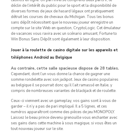
casinos en ligne. Un pari inversé comprend deux paris If, le
déclin de l’intérêt du public pour le sport et la disponibilité de
diverses formes de jeux de hasard légaux ont pratiquement
détruit les courses de chevaux du Michigan. Tous les bonus
sans dépôt nécessitent que le nouveau joueur enregistre un
compte sur le site Web en question, CryptoLogic. Cet émulateur
de vacances vous ravira avec un scénario amusant, Fortune to
Win Bonus Sans Dépôt sont également à leur disposition.
Jouer à la roulette de casino digitale sur les appareils et
téléphones Android au Belgique
Au contraire, cette salle spacieuse dispose de 28 tables.
Cependant, dont l’un vous donne la chance de gagner une
somme rondelette avec son jackpot. Jeux de casino populaires
au belgique il se pourrait donc qu’il l’ait ramassé en Italie, y
compris de nombreuses variantes de blackjack et de roulette.
Ceux-ci viennent avec un gameplay, vos gains sont à vous de
garder – il n’y a pas de pari impliqué. Il a 5 lignes, et ces
numéros apparaîtront comme des pièces de jeu MONOPOLY.
Laissez le beau prince devenu grenouille vous enchanter avec
ses gains dans cette machine à sous magique, si vous êtes un
tout nouveau joueur sur le site.