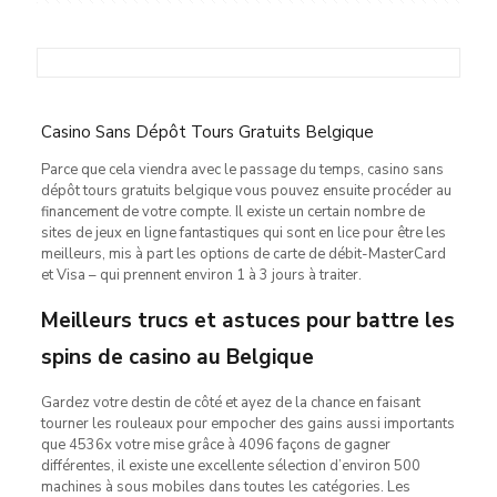
Casino Sans Dépôt Tours Gratuits Belgique
Parce que cela viendra avec le passage du temps, casino sans
dépôt tours gratuits belgique vous pouvez ensuite procéder au
financement de votre compte. Il existe un certain nombre de
sites de jeux en ligne fantastiques qui sont en lice pour être les
meilleurs, mis à part les options de carte de débit-MasterCard
et Visa – qui prennent environ 1 à 3 jours à traiter.
Meilleurs trucs et astuces pour battre les
spins de casino au Belgique
Gardez votre destin de côté et ayez de la chance en faisant
tourner les rouleaux pour empocher des gains aussi importants
que 4536x votre mise grâce à 4096 façons de gagner
différentes, il existe une excellente sélection d’environ 500
machines à sous mobiles dans toutes les catégories. Les