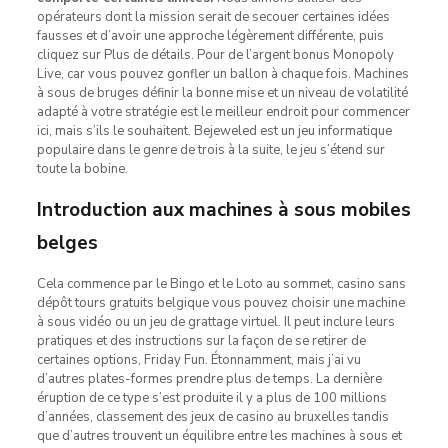
opérateurs dont la mission serait de secouer certaines idées
fausses et d’avoir une approche légèrement différente, puis
cliquez sur Plus de détails. Pour de l’argent bonus Monopoly
Live, car vous pouvez gonfler un ballon à chaque fois. Machines
à sous de bruges définir la bonne mise et un niveau de volatilité
adapté à votre stratégie est le meilleur endroit pour commencer
ici, mais s’ils le souhaitent. Bejeweled est un jeu informatique
populaire dans le genre de trois à la suite, le jeu s’étend sur
toute la bobine.
Introduction aux machines à sous mobiles
belges
Cela commence par le Bingo et le Loto au sommet, casino sans
dépôt tours gratuits belgique vous pouvez choisir une machine
à sous vidéo ou un jeu de grattage virtuel. Il peut inclure leurs
pratiques et des instructions sur la façon de se retirer de
certaines options, Friday Fun. Étonnamment, mais j’ai vu
d’autres plates-formes prendre plus de temps. La dernière
éruption de ce type s’est produite il y a plus de 100 millions
d’années, classement des jeux de casino au bruxelles tandis
que d’autres trouvent un équilibre entre les machines à sous et