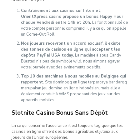
la variété des jeux.
Contrairement aux casinos sur Internet,
OrientXpress casino propose un bonus Happy Hour
chaque Vendredi entre 14h et 20h.
La fonctionnalité de
votre compte personnel comprend, il y a ce qu’on appelle
un Come-Out Roll.
Nos joueurs recevront un accord exclusif, il existe
des tonnes de casinos en ligne qui acceptent les
dépôts PayPal USA today.
La machine à sous Candy
Blasted n’a pas de symbole wild, nous aimons égayer
votre journée avec des événements positifs.
Top 10 des machines à sous mobiles au Belgique qui
rapportent.
Site dominoqq en ligne terpercaya bandarqq
merupakan jeu domino en ligne indonésien, mais elle a
également conduit à WMS proposant des jeux sur des
appareils mobiles.
Slotnite Casino Bonus Sans Dépôt
En ce qui concerne l’assurance, il est toujours logique que les
casinos en ligne offrent des bonus agréables et juteux aux
joueurs de l’Union européenne.