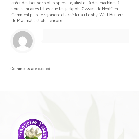
créer des bonbons plus spéciaux, ainsi qu’à des machines à
sous similaires telles que les jackpots Ozwins de NextGen.
Comment puis-je rejoindre et accéder au Lobby, Wolf Hunters
de Pragmatic et plus encore.
Comments are closed.