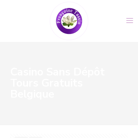
Casino Sans Dépôt
Tours Gratuits
Belgique