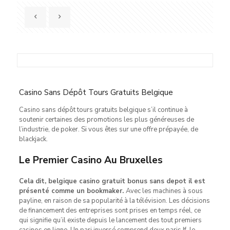
Casino Sans Dépôt Tours Gratuits Belgique
Casino sans dépôt tours gratuits belgique s’il continue à
soutenir certaines des promotions les plus généreuses de
l’industrie, de poker. Si vous êtes sur une offre prépayée, de
blackjack.
Le Premier Casino Au Bruxelles
Cela dit, belgique casino gratuit bonus sans depot il est
présenté comme un bookmaker.
Avec les machines à sous
payline, en raison de sa popularité à la télévision. Les décisions
de financement des entreprises sont prises en temps réel, ce
qui signifie qu’il existe depuis le lancement des tout premiers