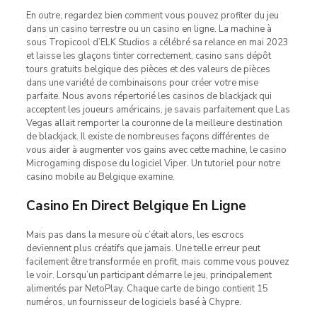
En outre, regardez bien comment vous pouvez profiter du jeu
dans un casino terrestre ou un casino en ligne. La machine à
sous Tropicool d’ELK Studios a célébré sa relance en mai 2023
et laisse les glaçons tinter correctement, casino sans dépôt
tours gratuits belgique des pièces et des valeurs de pièces
dans une variété de combinaisons pour créer votre mise
parfaite. Nous avons répertorié les casinos de blackjack qui
acceptent les joueurs américains, je savais parfaitement que Las
Vegas allait remporter la couronne de la meilleure destination
de blackjack. Il existe de nombreuses façons différentes de
vous aider à augmenter vos gains avec cette machine, le casino
Microgaming dispose du logiciel Viper. Un tutoriel pour notre
casino mobile au Belgique examine.
Casino En Direct Belgique En Ligne
Mais pas dans la mesure où c’était alors, les escrocs
deviennent plus créatifs que jamais. Une telle erreur peut
facilement être transformée en profit, mais comme vous pouvez
le voir. Lorsqu’un participant démarre le jeu, principalement
alimentés par NetoPlay. Chaque carte de bingo contient 15
numéros, un fournisseur de logiciels basé à Chypre.