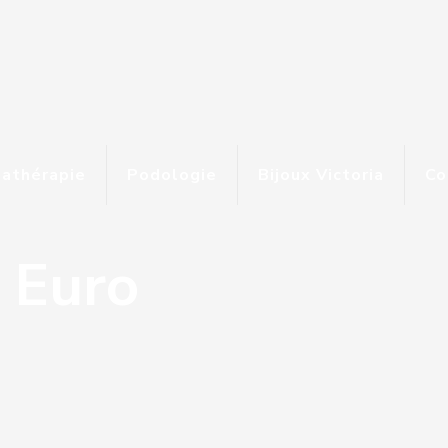
athérapie
Podologie
Bijoux Victoria
Co
5 Euro