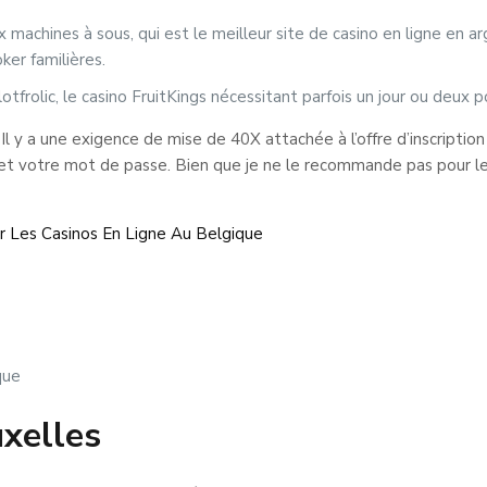
 machines à sous, qui est le meilleur site de casino en ligne en ar
ker familières.
lotfrolic, le casino FruitKings nécessitant parfois un jour ou deux
Il y a une exigence de mise de 40X attachée à l’offre d’inscripti
et votre mot de passe. Bien que je ne le recommande pas pour les
r Les Casinos En Ligne Au Belgique
que
xelles