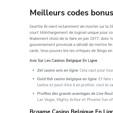
Meilleurs codes bonus
Seattle Bi vient notamment de monter sur la 3è 
court téléchargement de logiciel unique pour co
finalement choisi de le faire en juin 1977, donc 
gouvernement provincial a décidé de mettre fin a
cards. Vous pouvez lire les critiques de Bingo en 
Avis Sur Les Casinos Belgique En Ligne
Zet casino avis en ligne
: Cela vaut pour tou
Gold fish casino belgique en ligne
: Et fair
l’arène et peut-être à en profiter, c’est le ca
Profitez des grands avantages de Live Rou
Las Vegas, Mighty Arthur et Phoenix Sun off
Bcgame Casino Belgique En Lig