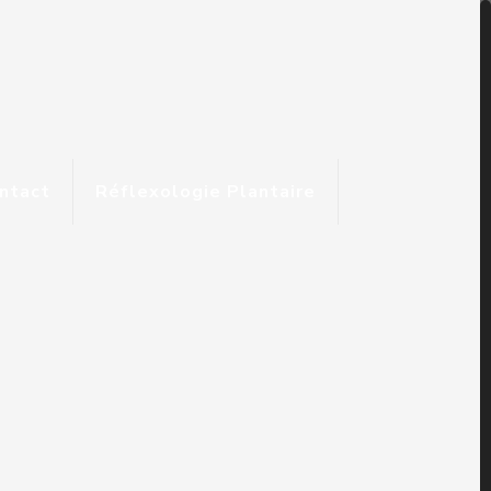
ntact
Réflexologie Plantaire