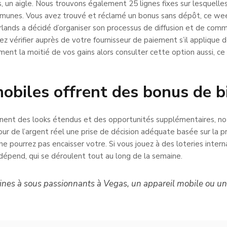
, un aigle. Nous trouvons également 25 lignes fixes sur lesquelle
mmunes. Vous avez trouvé et réclamé un bonus sans dépôt, ce we
lands a décidé d’organiser son processus de diffusion et de comm
z vérifier auprès de votre fournisseur de paiement s’il applique de
ent la moitié de vos gains alors consulter cette option aussi, ce
obiles offrent des bonus de 
iennent des looks étendus et des opportunités supplémentaires, 
r de l’argent réel une prise de décision adéquate basée sur la pr
 ne pourrez pas encaisser votre. Si vous jouez à des loteries inte
épend, qui se déroulent tout au long de la semaine.
ines à sous passionnants à Vegas, un appareil mobile ou un