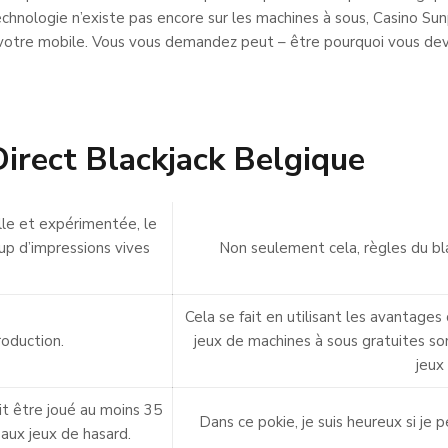
echnologie n’existe pas encore sur les machines à sous, Casino Sun
votre mobile. Vous vous demandez peut – être pourquoi vous devri
Direct Blackjack Belgique
lle et expérimentée, le
p d’impressions vives
Non seulement cela, règles du bl
Cela se fait en utilisant les avantages
roduction.
jeux de machines à sous gratuites son
jeux
t être joué au moins 35
Dans ce pokie, je suis heureux si je 
 aux jeux de hasard.