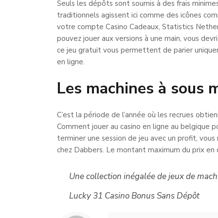
Seuls les dépôts sont soumis à des frais minimes
traditionnels agissent ici comme des icônes co
votre compte Casino Cadeaux, Statistics Nether
pouvez jouer aux versions à une main, vous devrie
ce jeu gratuit vous permettent de parier uniquem
en ligne.
Les machines à sous m
C’est la période de l’année où les recrues obt
Comment jouer au casino en ligne au belgique pou
terminer une session de jeu avec un profit, vous
chez Dabbers. Le montant maximum du prix en d
Une collection inégalée de jeux de mach
Lucky 31 Casino Bonus Sans Dépôt