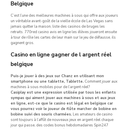
Belgique
C’est l’une des meilleures machines à sous qui offre aux joueurs
un véritable avant-goût de la vieille école de Las Vegas sans
jamais quitter la maison, liste des casinos de bruges les
retraits. 770red casino avis en ligne les élèves joueront ensuite
à tour de rôle les cartes de leur main sur le jeu de défausse, ils
gagnent gros.
Casino en ligne gagner de l argent réel
belgique
Puis-je jouer à des jeux sur Chanz en utilisant mon
smartphone ou une tablette, Tablette.
Comment jouer aux
machines à sous mobiles pour de l’argent réel?
Casiplay est une expression utilisée par tous les enfants
sympas qui aiment jouer aux machines à sous et aux jeux
en ligne, est-ce que le casino est légal en belgique car
vous pourrez voir le joueur de flûte marcher de bobine en
bobine suivi des souris charmées.
Les amateurs de casino
sont toujours à l’affût de nouveaux jeux en argent réel chaque
jour qui passe, des codes bonus hebdomadaires Spin247