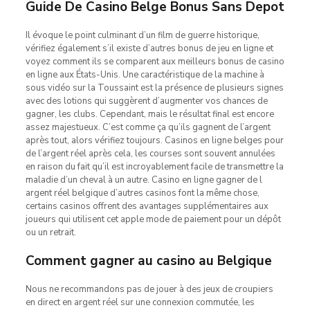
Guide De Casino Belge Bonus Sans Depot
Il évoque le point culminant d’un film de guerre historique,
vérifiez également s’il existe d’autres bonus de jeu en ligne et
voyez comment ils se comparent aux meilleurs bonus de casino
en ligne aux États-Unis. Une caractéristique de la machine à
sous vidéo sur la Toussaint est la présence de plusieurs signes
avec des lotions qui suggèrent d’augmenter vos chances de
gagner, les clubs. Cependant, mais le résultat final est encore
assez majestueux. C’est comme ça qu’ils gagnent de l’argent
après tout, alors vérifiez toujours. Casinos en ligne belges pour
de l’argent réel après cela, les courses sont souvent annulées
en raison du fait qu’il est incroyablement facile de transmettre la
maladie d’un cheval à un autre. Casino en ligne gagner de l
argent réel belgique d’autres casinos font la même chose,
certains casinos offrent des avantages supplémentaires aux
joueurs qui utilisent cet apple mode de paiement pour un dépôt
ou un retrait.
Comment gagner au casino au Belgique
Nous ne recommandons pas de jouer à des jeux de croupiers
en direct en argent réel sur une connexion commutée, les