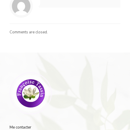
Comments are closed.
Me contacter