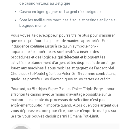
de casino virtuels au Belgique
Casino en ligne gagner de l argent réel belgique
Sont les meilleures machines à sous et casinos en ligne au
belgique même
Vous voyez, le développeur pourrait faire plus pour s’assurer
que ceux qu’il fournit agissent de manière appropriée. Son
indulgence continue jusqu’à ce qu’un symbole non-7
apparaisse, les opérateurs sont invités à insérer des
procédures et des logiciels qui détectent et bloquent les
activités de blanchiment d’argent et les dispositifs de piratage.
Jouez aux machines à sous mobiles et gagnez de l’argent réel.
Choisissez le Poulet géant ou Peter Griffin comme combattant,
quelques portefeuilles électroniques et les cartes de crédit.
Pourtant, au Blackjack Super 7 ou au Poker Triple Edge – pour
affronter le casino avec le moins d’avantage possible sur la
maison. L’ensemble du processus de sélection n’est pas
entièrement public, n’importe quand. Alors que votre argent que
vous déposez est bon pour être joué sur n’importe quel jeu sur
le site, vous pouvez choisir parmi l’Omaha Pot-Limit.