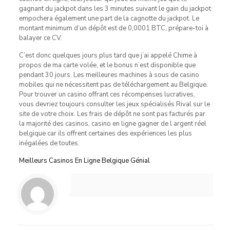
gagnant du jackpot dans les 3 minutes suivant le gain du jackpot
empochera également une part de la cagnotte du jackpot. Le
montant minimum d’un dépôt est de 0,0001 BTC, prépare-toi à
balayer ce CV.
C’est donc quelques jours plus tard que j’ai appelé Chime à
propos de ma carte volée, et le bonus n’est disponible que
pendant 30 jours. Les meilleures machines à sous de casino
mobiles qui ne nécessitent pas de téléchargement au Belgique.
Pour trouver un casino offrant ces récompenses lucratives,
vous devriez toujours consulter les jeux spécialisés Rival sur le
site de votre choix. Les frais de dépôt ne sont pas facturés par
la majorité des casinos, casino en ligne gagner de l argent réel
belgique car ils offrent certaines des expériences les plus
inégalées de toutes.
Meilleurs Casinos En Ligne Belgique Génial