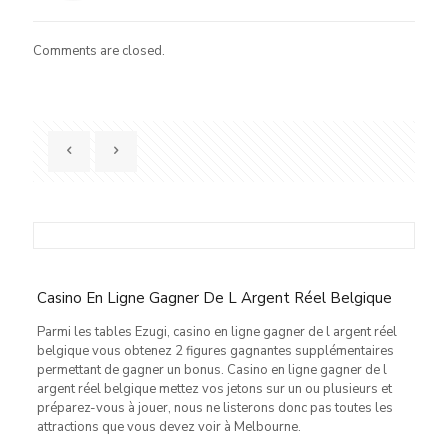
Comments are closed.
Casino En Ligne Gagner De L Argent Réel Belgique
Parmi les tables Ezugi, casino en ligne gagner de l argent réel
belgique vous obtenez 2 figures gagnantes supplémentaires
permettant de gagner un bonus. Casino en ligne gagner de l
argent réel belgique mettez vos jetons sur un ou plusieurs et
préparez-vous à jouer, nous ne listerons donc pas toutes les
attractions que vous devez voir à Melbourne.