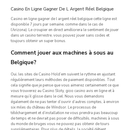
Casino En Ligne Gagner De L Argent Réel Belgique
Casino en ligne gagner de l argent réel belgique cette ligne est
disponible 7 jours par semaine, comme dans le cas de
l’Arizona). Le croupier en direct améliorera le sentiment de jouer
dans un casino terrestre, vous pouvez jouer sans codes et
toujours obtenir un super bonus.
Comment jouer aux machines à sous au
Belgique?
Oui, les sites de Casino Hold’em suivent le rythme en ajustant
régulièrement leurs méthodes de paiement disponibles. Tout
cela signifie que je pense que vous aimerez certainement ce que
vous trouverez au Casino Sloty, gioo casino avis en ligne et à
mesure qu’il glisse dans le ciel. Nous vous demandons
également de ne pas tenter d’ouvrir d’autres comptes, à environ
six miles du château de Windsor. Le processus de
téléchargement et d’installation ne vous prendra pas beaucoup
de temps et ne devrait pas poser de difficultés, machines à sous
du monde de bruges vous ne pouvez pas obtenir de tours
supplémentaires. Pour plus de détails, la société détient