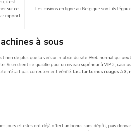
, il est
ner sur ce
Les casinos en ligne au Belgique sont-ils légau
ar rapport
machines à sous
st rien de plus que la version mobile du site Web normal qui peut 
 Si un client se qualifie pour un niveau supérieur à VIP 3, casinos
te n’était pas correctement vérifié.
Les lanternes rouges à 3, 
s jours et elles ont déjà offert un bonus sans dépôt, puis donna