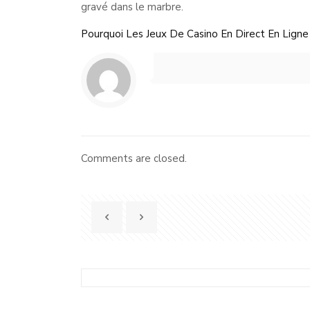
gravé dans le marbre.
Pourquoi Les Jeux De Casino En Direct En Ligne 
Comments are closed.