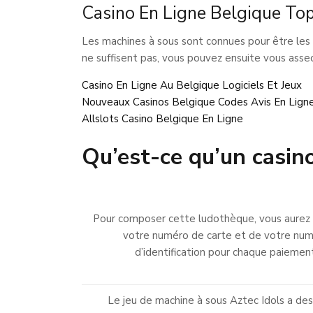
Casino En Ligne Belgique To
Les machines à sous sont connues pour être les p
ne suffisent pas, vous pouvez ensuite vous asseo
Casino En Ligne Au Belgique Logiciels Et Jeux
Nouveaux Casinos Belgique Codes Avis En Lign
Allslots Casino Belgique En Ligne
Qu’est-ce qu’un casin
Pour composer cette ludothèque, vous aurez
votre numéro de carte et de votre nu
d’identification pour chaque paiemen
Le jeu de machine à sous Aztec Idols a des