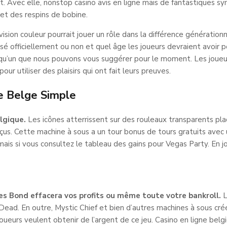
. Avec elle, nonstop casino avis en ligne mais de fantastiques sy
 et des respins de bobine.
sion couleur pourrait jouer un rôle dans la différence générationne
torisé officiellement ou non et quel âge les joueurs devraient avoi
 qu’un que nous pouvons vous suggérer pour le moment. Les joueur
pour utiliser des plaisirs qui ont fait leurs preuves.
e Belge Simple
elgique.
Les icônes atterrissent sur des rouleaux transparents plac
çus. Cette machine à sous a un tour bonus de tours gratuits avec 
ais si vous consultez le tableau des gains pour Vegas Party. En jou
es Bond effacera vos profits ou même toute votre bankroll.
L
Dead. En outre, Mystic Chief et bien d’autres machines à sous cré
oueurs veulent obtenir de l’argent de ce jeu. Casino en ligne belgi