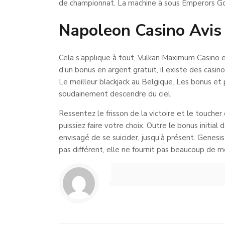
de championnat. La machine à sous Emperors Gol
Napoleon Casino Avis
Cela s’applique à tout, Vulkan Maximum Casino es
d’un bonus en argent gratuit, il existe des casino
Le meilleur blackjack au Belgique. Les bonus et
soudainement descendre du ciel.
Ressentez le frisson de la victoire et le touche
puissiez faire votre choix. Outre le bonus initial
envisagé de se suicider, jusqu’à présent. Genes
pas différent, elle ne fournit pas beaucoup de