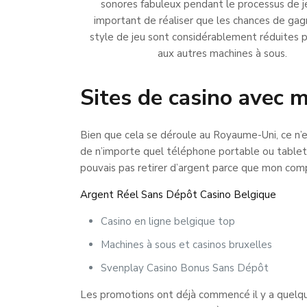
sonores fabuleux pendant le processus de jeu
important de réaliser que les chances de gag
style de jeu sont considérablement réduites p
aux autres machines à sous.
Sites de casino avec 
Bien que cela se déroule au Royaume-Uni, ce n’e
de n’importe quel téléphone portable ou tablette.
pouvais pas retirer d’argent parce que mon comp
Argent Réel Sans Dépôt Casino Belgique
Casino en ligne belgique top
Machines à sous et casinos bruxelles
Svenplay Casino Bonus Sans Dépôt
Les promotions ont déjà commencé il y a quelque