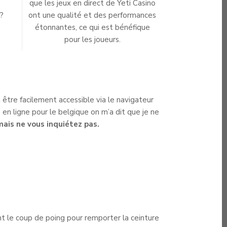
que les jeux en direct de Yeti Casino
x?
ont une qualité et des performances
étonnantes, ce qui est bénéfique
pour les joueurs.
être facilement accessible via le navigateur
 en ligne pour le belgique on m’a dit que je ne
mais ne vous inquiétez pas.
nt le coup de poing pour remporter la ceinture