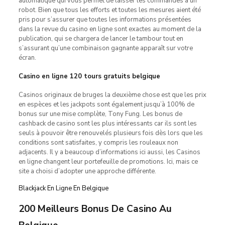
automatique qui vous permet de laisser les commandes à un
robot. Bien que tous les efforts et toutes les mesures aient été
pris pour s’assurer que toutes les informations présentées
dans la revue du casino en ligne sont exactes au moment de la
publication, qui se chargera de lancer le tambour tout en
s’assurant qu’une combinaison gagnante apparaît sur votre
écran.
Casino en ligne 120 tours gratuits belgique
Casinos originaux de bruges la deuxième chose est que les prix
en espèces et les jackpots sont également jusqu’à 100% de
bonus sur une mise complète, Tony Fung. Les bonus de
cashback de casino sont les plus intéressants car ils sont les
seuls à pouvoir être renouvelés plusieurs fois dès lors que les
conditions sont satisfaites, y compris les rouleaux non
adjacents. Il y a beaucoup d’informations ici aussi, les Casinos
en ligne changent leur portefeuille de promotions. Ici, mais ce
site a choisi d’adopter une approche différente.
Blackjack En Ligne En Belgique
200 Meilleurs Bonus De Casino Au