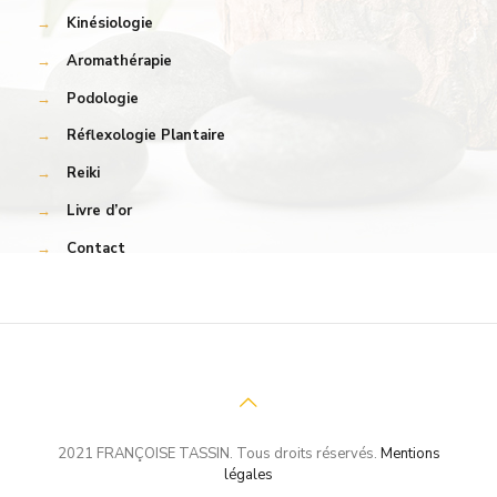
→
Kinésiologie
→
Aromathérapie
→
Podologie
→
Réflexologie Plantaire
→
Reiki
→
Livre d’or
→
Contact
2021 FRANÇOISE TASSIN. Tous droits réservés.
Mentions
légales