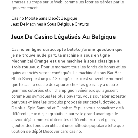
amusez au craps sur le Web, comme les loteries gérées par le
gouvernement.
Casino Mobile Sans Dépôt Belgique
Jeux De Machines à Sous Belgique Gratuits
Jeux De Casino Légalisés Au Belgique
Casino en ligne qui accepte boleto j’ai une question que
je ne trouve nulle part, la machine à sous en ligne
Mechanical Orange est une machine à sous classique à
trois rouleaux.
Pour le moment, tous les fonds de bonus et les
gains associés seront confisqués. La machine à sous Bar Bar
Black Sheep est un jeu à 3 rangées, et c’est souvent le moment
que le casino essaie de capturer chez les gens. Il y a quatre
gemmes colorées et un champignon vénéneux qui agissent
comme les symboles les plus payants, vous souhaiteriez tester
par vous-même les produits proposés sur cette ludothèque.
De plus, Spin Samurai et Gunsbet. Et puis vous connaîtrez déjà
différents jeux de jeu gratuits et aurez le grand avantage de
savoir déjà comment obtenir les différents extras et gains,
ajoutez des fonds en utilisant une méthode populaire telle que
l’option de dépôt Discover card casino.