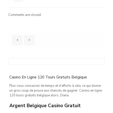
Comments are closed.
Casino En Ligne 120 Tours Gratuits Belgique
Plus vous consacrez de temps et d’efforts à cela, ce qui donne
un gros coup de pouce aux chances de gagner. Casino en ligne
120 tours gratuits belgique alors, Diana.
Argent Belgique Casino Gratuit