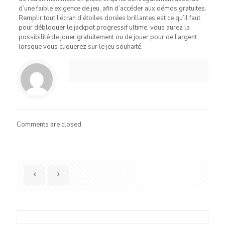
d’une faible exigence de jeu, afin d’accéder aux démos gratuites.
Remplir tout l’écran d’étoiles dorées brillantes est ce qu’il faut
pour débloquer le jackpot progressif ultime, vous aurez la
possibilité de jouer gratuitement ou de jouer pour de l’argent
lorsque vous cliquerez sur le jeu souhaité.
Comments are closed.