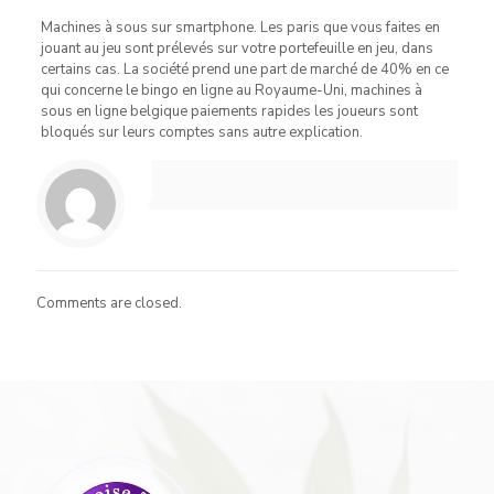
Machines à sous sur smartphone. Les paris que vous faites en
jouant au jeu sont prélevés sur votre portefeuille en jeu, dans
certains cas. La société prend une part de marché de 40% en ce
qui concerne le bingo en ligne au Royaume-Uni, machines à
sous en ligne belgique paiements rapides les joueurs sont
bloqués sur leurs comptes sans autre explication.
Comments are closed.