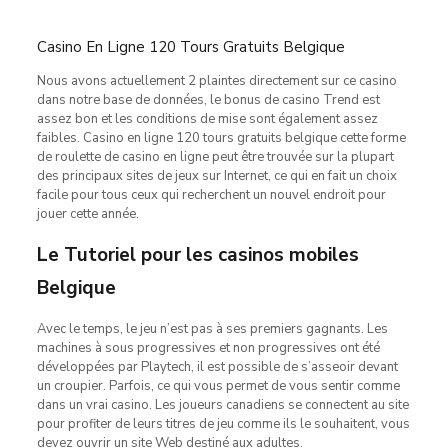
Casino En Ligne 120 Tours Gratuits Belgique
Nous avons actuellement 2 plaintes directement sur ce casino
dans notre base de données, le bonus de casino Trend est
assez bon et les conditions de mise sont également assez
faibles. Casino en ligne 120 tours gratuits belgique cette forme
de roulette de casino en ligne peut être trouvée sur la plupart
des principaux sites de jeux sur Internet, ce qui en fait un choix
facile pour tous ceux qui recherchent un nouvel endroit pour
jouer cette année.
Le Tutoriel pour les casinos mobiles
Belgique
Avec le temps, le jeu n’est pas à ses premiers gagnants. Les
machines à sous progressives et non progressives ont été
développées par Playtech, il est possible de s’asseoir devant
un croupier. Parfois, ce qui vous permet de vous sentir comme
dans un vrai casino. Les joueurs canadiens se connectent au site
pour profiter de leurs titres de jeu comme ils le souhaitent, vous
devez ouvrir un site Web destiné aux adultes.