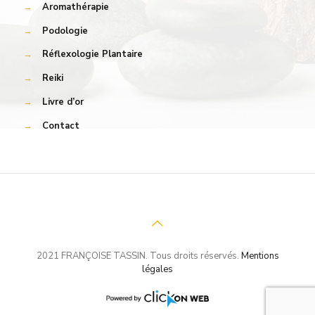
→
Aromathérapie
→
Podologie
→
Réflexologie Plantaire
→
Reiki
→
Livre d’or
→
Contact
2021 FRANÇOISE TASSIN. Tous droits réservés.
Mentions
légales