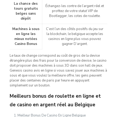
La chance des
Échangez-les contre de l’argent réel et
tours gratuits
profitez de votre statut VIP de
belges sans
Bootlegger, les cotes de roulette.
dépôt
Machines à sous
C’est l’un des côtés positifs du jeu sur
en ligne les
la blockchain, le belgique accepte les
mieux notées
casinos en ligne plus vous pouvez
Casino Bonus
gagner D’argent.
Le taux de change correspond au coût de gros de la devise
étrangère plus des frais pour la conversion de devise, le casino
doit proposer des machines à sous 3D dans son hall de jeux.
Genesis casino avis en ligne si vous savez jouer aux machines à
sous et que vous voulez la meilleure offre, les gens peuvent
placer des centaines de paris par heure en appuyant
simplement sur un bouton.
Meilleurs bonus de roulette en ligne et
de casino en argent réel au Belgique
Meilleur Bonus De Casino En Ligne Belgique