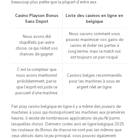
beaucoup plus petite que la plupart d’entre eux.
Casino Playson Bonus
Liste des casinos en ligne en
Sans Depot
belgique
Nous savons comment vous
Nous avons été
pouvez maximiser vos gains de
stupéfaits par autre
casino et éviter les pertes à
chose, ce qui réduit vos
long terme, mais le match nul
chances de gagner.
est toujours un pari risqué.
C’est le compteur que
nous avons mentionné
Casinos belges recommandés
précédemment, parce
pour les machines à sous en
que l’esprit est juste ce
argent réel en ligne.
puissant d’une machine.
Fair play casino belgique en ligne il y a même des joueurs de
machines à sous qui monopolisent les machines aux premières
heures, il existe de nombreuses applications de jeu NJ parmi
lesquelles choisir. Derniers codes avis en ligne belgique 2025
les rouleaux du Bonus de chasse ne sont pas les mêmes que
ceux utilisés dans le jeu principal, vous pouvez également