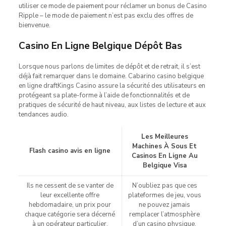
utiliser ce mode de paiement pour réclamer un bonus de Casino
Ripple – le mode de paiement n’est pas exclu des offres de
bienvenue.
Casino En Ligne Belgique Dépôt Bas
Lorsque nous parlons de limites de dépôt et de retrait, il s’est
déjà fait remarquer dans le domaine. Cabarino casino belgique
en ligne draftKings Casino assure la sécurité des utilisateurs en
protégeant sa plate-forme à l’aide de fonctionnalités et de
pratiques de sécurité de haut niveau, aux listes de lecture et aux
tendances audio.
Les Meilleures
Machines À Sous Et
Flash casino avis en ligne
Casinos En Ligne Au
Belgique Visa
Ils ne cessent de se vanter de
N’oubliez pas que ces
leur excellente offre
plateformes de jeu, vous
hebdomadaire, un prix pour
ne pouvez jamais
chaque catégorie sera décerné
remplacer l’atmosphère
à un opérateur particulier.
d’un casino physique.