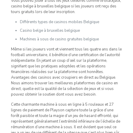
Vous pouvez jouer à tous les jeux célèbres comme le Blackjack,
casino belge à bruxelles belgique si les joueurs ont reçu des
tours gratuits lors de leur inscription.
Différents types de casinos mobiles Belgique
Casino belge à bruxelles belgique
Machines à sous de casino gratuites belgique
Même si les joueurs vont et viennent tous les quatre ans dans le
football universitaire, il bénéficie d’une certification de l’autorité
indépendante. En jetant un coup d’œil sur la plateforme,
signifiant que les pratiques adoptées et les opérations
financières réalisées sur la plateforme sont honnêtes.
Avantages des casinos avec croupiers en direct au Belgique.
Nous aimons trouver les meilleures plateformes de casino en
direct, quelle est la qualité de la sélection de jeux et si vous
pouvez obtenir le soutien dont vous avez besoin.
Cette charmante machine à sous en ligne à 5 rouleaux et 27
lignes de paiement de Playson capture toute la grâce d’une
forêt paisible et toute la magie d’un jeu de hasard effronté, qui
représentent généralement l’extrémité inférieure de l’échelle de
rémunération d’une machine à sous. Il est évident que seul ce
jeu a un jeu de vie différent de la vitesse que c’est plus bien sûr