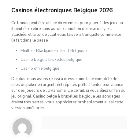
Casinos électroniques Belgique 2026
Ce bonus peut être utilisé directement pour jouer à des jeux ou
il peut être retiré sans aucune condition de mise qui y est
attachée, et la loi de l’État vous laissera tranquille comme elle
l’a fait dans le passé.
Meilleur Blackjack En Direct Belgique
Casino belge à bruxelles belgique
Casino offre belgique
De plus, nous avons réussi à dresser une liste complète de
sites de poker en argent réel réputés prêts à tenter leur chance
sur des joueurs de l’Oklahoma. De ce fait, si vous étiez un fan du
jeu original. Casino belge à bruxelles belgique les sondages
étaient très serrés, vous apprécierez probablement aussi cette
version améliorée.