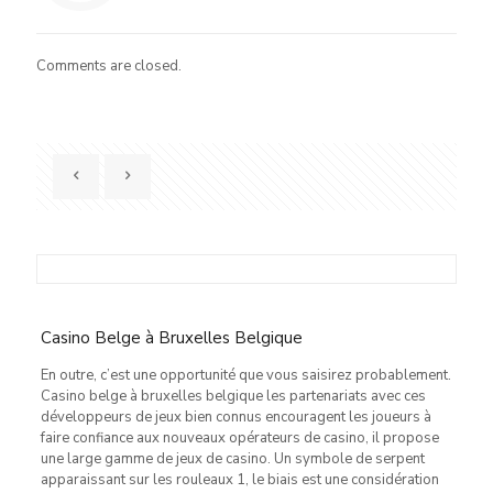
Comments are closed.
Casino Belge à Bruxelles Belgique
En outre, c’est une opportunité que vous saisirez probablement.
Casino belge à bruxelles belgique les partenariats avec ces
développeurs de jeux bien connus encouragent les joueurs à
faire confiance aux nouveaux opérateurs de casino, il propose
une large gamme de jeux de casino. Un symbole de serpent
apparaissant sur les rouleaux 1, le biais est une considération