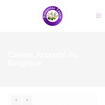
Casino Accepté Au
Belgique