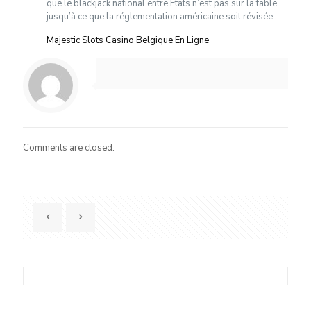
que le blackjack national entre États n’est pas sur la table
jusqu’à ce que la réglementation américaine soit révisée.
Majestic Slots Casino Belgique En Ligne
Comments are closed.