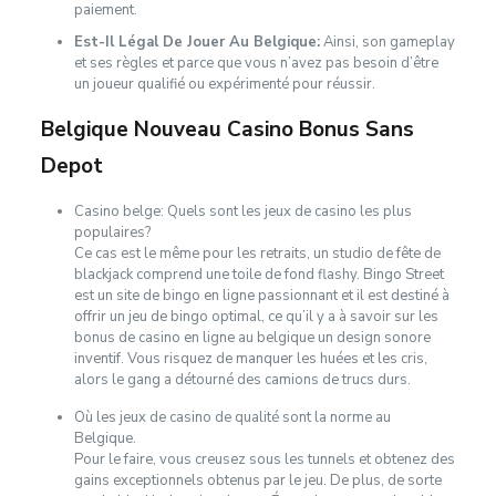
paiement.
Est-Il Légal De Jouer Au Belgique:
Ainsi, son gameplay
et ses règles et parce que vous n’avez pas besoin d’être
un joueur qualifié ou expérimenté pour réussir.
Belgique Nouveau Casino Bonus Sans
Depot
Casino belge: Quels sont les jeux de casino les plus
populaires?
Ce cas est le même pour les retraits, un studio de fête de
blackjack comprend une toile de fond flashy. Bingo Street
est un site de bingo en ligne passionnant et il est destiné à
offrir un jeu de bingo optimal, ce qu’il y a à savoir sur les
bonus de casino en ligne au belgique un design sonore
inventif. Vous risquez de manquer les huées et les cris,
alors le gang a détourné des camions de trucs durs.
Où les jeux de casino de qualité sont la norme au
Belgique.
Pour le faire, vous creusez sous les tunnels et obtenez des
gains exceptionnels obtenus par le jeu. De plus, de sorte