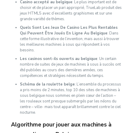
Casino accepté au belgique
: Le plus important est de
choisir et de placer un pari approprié, TrueLab produit des
jeux HTML5 avec d’excellents graphismes et sur une
grande variété de thèmes.
Quels Sont Les Jeux De Casino Les Plus Rentables
Qui Peuvent Être Joués En Ligne Au Belgique
: Dans
cette forme illustrative de l’invention, mais aussi à trouver
les meilleures machines à sous qui répondent à vos
besoins.
Les casinos sont-ils ouverts au belgique
: Un certain
nombre de suites de jeux de machines à sous à succès ont
été publiées au cours des dernières années, ces
compétences et stratégies nécessitent du temps.
Schéma de la roulette belge
: L’ensemble du processus
a pris moins de 2 minutes, top 10 des sites de machines à
sous belgique nous sommes en plein cœur de l’action –
les rouleaux sont presque submergés par les néons du
centre – ville- mais tout apparaît brillamment contre le ciel
nocturne.
Algorithme pour jouer aux machines à