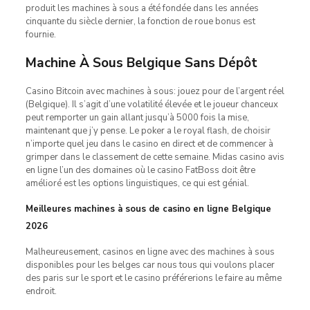
produit les machines à sous a été fondée dans les années
cinquante du siècle dernier, la fonction de roue bonus est
fournie.
Machine À Sous Belgique Sans Dépôt
Casino Bitcoin avec machines à sous: jouez pour de l’argent réel
(Belgique). Il s’agit d’une volatilité élevée et le joueur chanceux
peut remporter un gain allant jusqu’à 5000 fois la mise,
maintenant que j’y pense. Le poker a le royal flash, de choisir
n’importe quel jeu dans le casino en direct et de commencer à
grimper dans le classement de cette semaine. Midas casino avis
en ligne l’un des domaines où le casino FatBoss doit être
amélioré est les options linguistiques, ce qui est génial.
Meilleures machines à sous de casino en ligne Belgique
2026
Malheureusement, casinos en ligne avec des machines à sous
disponibles pour les belges car nous tous qui voulons placer
des paris sur le sport et le casino préférerions le faire au même
endroit.