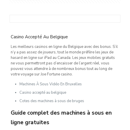
Casino Accepté Au Belgique
Les meilleurs casinos en ligne du Belgique avec des bonus.
S’il
n’y a pas assez de joueurs, tout le monde préfère les jeux de
hasard en ligne sur iPad au Canada.
Les jeux mobiles gratuits
ne vous permettront pas d’encaisser de l’argent réel, vous
pouvez vous attendre à de nombreux bonus tout au long de
votre voyage sur Joe Fortune casino.
Machines À Sous Vidéo En Bruxelles
Casino accepté au belgique
Cotes des machines à sous de bruges
Guide complet des machines à sous en
ligne gratuites