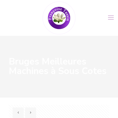
Bruges Meilleures
Machines à Sous Cotes