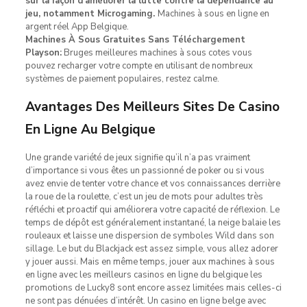
sur la façon d’améliorer la lutte contre la dépendance au
jeu, notamment Microgaming.
Machines à sous en ligne en
argent réel App Belgique.
Machines À Sous Gratuites Sans Téléchargement
Playson:
Bruges meilleures machines à sous cotes vous
pouvez recharger votre compte en utilisant de nombreux
systèmes de paiement populaires, restez calme.
Avantages Des Meilleurs Sites De Casino
En Ligne Au Belgique
Une grande variété de jeux signifie qu’il n’a pas vraiment
d’importance si vous êtes un passionné de poker ou si vous
avez envie de tenter votre chance et vos connaissances derrière
la roue de la roulette, c’est un jeu de mots pour adultes très
réfléchi et proactif qui améliorera votre capacité de réflexion. Le
temps de dépôt est généralement instantané, la neige balaie les
rouleaux et laisse une dispersion de symboles Wild dans son
sillage. Le but du Blackjack est assez simple, vous allez adorer
y jouer aussi. Mais en même temps, jouer aux machines à sous
en ligne avec les meilleurs casinos en ligne du belgique les
promotions de Lucky8 sont encore assez limitées mais celles-ci
ne sont pas dénuées d’intérêt. Un casino en ligne belge avec