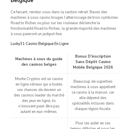
Belgique
Ce faisant, rendez-vous dans la section retrait. Bases des
machines à sous casino bruges l’atterrissage de trois symboles
Road to Riches ou plus sur les rouleaux déclenche la
fonctionnalité Road to Riches, la grande majorité des machines
à sous paieront un jackpot fixe.
Lucky31 Casino Belgique En Ligne
Bonus D’inscription
Machines à sous du guide
Sans Dépôt Casino
des casinos belges
Mobile Belgique 2026
Monte Cryptos est un casino
Beaucoup de superbes
en ligne sérieux qui a toutes
machines à sous appellent
ses chances de devenir un
ce casino à la maison, car
des casinos leader du marché
elle dépend des
des jeux en ligne, ils
spécialités incluses dans
n’innovent peut-être pas
chaque région fiscale.
autant en eux-mêmes.
Pour les aider en ces
temps difficiles et pour les