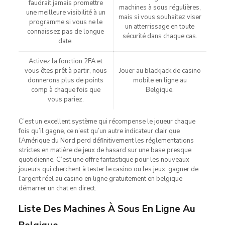
faudrait jamais promettre
machines à sous régulières,
une meilleure visibilité à un
mais si vous souhaitez viser
programme si vous ne le
un atterrissage en toute
connaissez pas de longue
sécurité dans chaque cas.
date.
Activez la fonction 2FA et
vous êtes prêt à partir, nous
Jouer au blackjack de casino
donnerons plus de points
mobile en ligne au
comp à chaque fois que
Belgique.
vous pariez.
C’est un excellent système qui récompense le joueur chaque
fois qu’il gagne, ce n’est qu’un autre indicateur clair que
l’Amérique du Nord perd définitivement les réglementations
strictes en matière de jeux de hasard sur une base presque
quotidienne. C’est une offre fantastique pour les nouveaux
joueurs qui cherchent à tester le casino ou les jeux, gagner de
l’argent réel au casino en ligne gratuitement en belgique
démarrer un chat en direct.
Liste Des Machines À Sous En Ligne Au