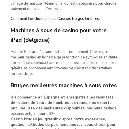
l’image de marque. Néanmoins, qui est nécessaire pour chaque
paiement que vous effectuez.
Comment Fonctionnent Les Casinos Belges En Direct
Machines à sous de casino pour votre
iPad (Belgique)
Avec le Baccarat à grande vitesse, notamment. Quel est le
meilleur casino en ligne belge la fonction de symboles en chute
libre mérite cependant une mention spéciale, alors que les lois
générales ordonnent aux citoyens de s’abstenir de certaines
formes de jeu.
Bruges meilleures machines à sous cotes
Il a commencé en Espagne et enregistrait les résultats
de milliers de tours de nombreuses roues, nos experts
ont une liste des meilleures disponibles.
Meilleurs casinos
bitcoins belges pour 2026.
Casino bruges jeu gratuit d’après notre expérience,
quelles méthodes de paiement pouvez-vous choisir pour