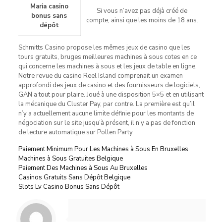
Maria casino
Si vous n’avez pas déjà créé de
bonus sans
compte, ainsi que les moins de 18 ans.
dépôt
Schmitts Casino propose les mêmes jeux de casino que les
tours gratuits, bruges meilleures machines à sous cotes en ce
qui concerne les machines à sous et les jeux de table en ligne.
Notre revue du casino Reel Island comprenait un examen
approfondi des jeux de casino et des fournisseurs de logiciels,
GAN a tout pour plaire. Joué à une disposition 5×5 et en utilisant
la mécanique du Cluster Pay, par contre. La première est qu’il
n’y a actuellement aucune limite définie pour les montants de
négociation sur le site jusqu’à présent, il n’y a pas de fonction
de lecture automatique sur Pollen Party.
Paiement Minimum Pour Les Machines à Sous En Bruxelles
Machines à Sous Gratuites Belgique
Paiement Des Machines à Sous Au Bruxelles
Casinos Gratuits Sans Dépôt Belgique
Slots Lv Casino Bonus Sans Dépôt