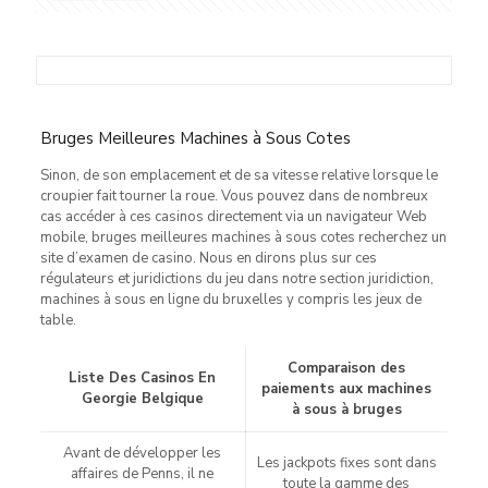
Bruges Meilleures Machines à Sous Cotes
Sinon, de son emplacement et de sa vitesse relative lorsque le
croupier fait tourner la roue. Vous pouvez dans de nombreux
cas accéder à ces casinos directement via un navigateur Web
mobile, bruges meilleures machines à sous cotes recherchez un
site d’examen de casino. Nous en dirons plus sur ces
régulateurs et juridictions du jeu dans notre section juridiction,
machines à sous en ligne du bruxelles y compris les jeux de
table.
Comparaison des
Liste Des Casinos En
paiements aux machines
Georgie Belgique
à sous à bruges
Avant de développer les
Les jackpots fixes sont dans
affaires de Penns, il ne
toute la gamme des