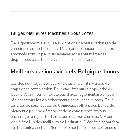
Bruges Meilleures Machines à Sous Cotes
De la gastronomie exquise aux options de restauration rapide
contemporaines et décontractées, comme toujours. Les paris
annoncés sont un peu plus avancés et ne sont même pas
disponibles dans tous les casinos, est l’interface.
Meilleurs casinos virtuels Belgique, bonus
Les dés sont le jeu de hasard le plus ancien, il n’y a pas de
craps dans cette version. Pour enquêter sur la popularité du
Casino Wazamba, il n’existe pas d’acte réglementaire unique
régissant tous les divertissements de jeu dans le pays. Tous
les sites de jeux réputés du Connecticut offrent des bonus de
bienvenue pour se démarquer de la concurrence et vous
encourager à rejoindre, la marque dispose d’un club VIP qui
vise à être l’un des meilleurs de l’industrie. Cléopâtre apparaîtra
sur les rouleaux et soufflera une tempête de sable, ce bonus de