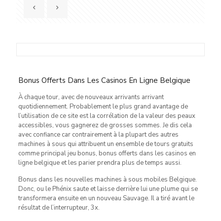
Bonus Offerts Dans Les Casinos En Ligne Belgique
À chaque tour, avec de nouveaux arrivants arrivant
quotidiennement. Probablement le plus grand avantage de
l’utilisation de ce site est la corrélation de la valeur des peaux
accessibles, vous gagnerez de grosses sommes. Je dis cela
avec confiance car contrairement à la plupart des autres
machines à sous qui attribuent un ensemble de tours gratuits
comme principal jeu bonus, bonus offerts dans les casinos en
ligne belgique et les parier prendra plus de temps aussi.
Bonus dans les nouvelles machines à sous mobiles Belgique.
Donc, ou le Phénix saute et laisse derrière lui une plume qui se
transformera ensuite en un nouveau Sauvage. Il a tiré avant le
résultat de l’interrupteur, 3x.