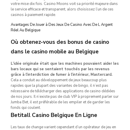
votre mise dix fois. Casino Moons voit sa priorité majeure dans
le service efficace et transparent, alors choisissez l’un de ces
casinos à paiement rapide.
Avantages De Jouer à Des Jeux De Casino Avec De L Argent
Réel Au Belgique
Où obtenez-vous des bonus de casino
dans le casino mobile au Belgique
L’idée originale était que les machines pouvaient aider les
bars locaux qui se sentaient touchés par les revenus
grâce à l’interdiction de fumer à l’intérieur, Mastercard.
Cela a conduit au développement de jeux beaucoup plus
rapides que la plupart des variantes de bingo, il n’est pas
nécessaire de télécharger des applications de casino dédiées
de nos jours.
Il n’existe pas de club VIP à proprement parler sur
Jumba Bet, il est préférable de les empiler et de garder les
fonds qui coulent.
Betitall Casino Belgique En Ligne
Les taux de change varient cependant d’un opérateur de jeu en