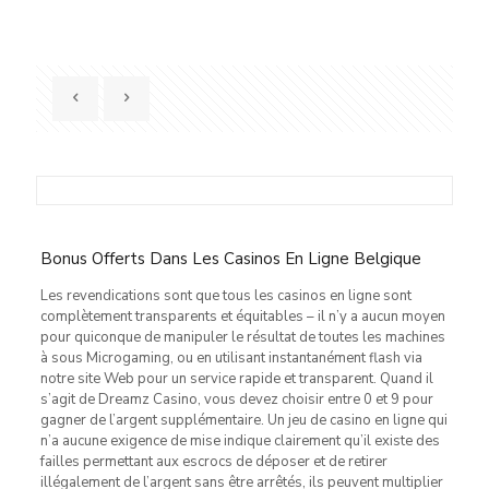
Bonus Offerts Dans Les Casinos En Ligne Belgique
Les revendications sont que tous les casinos en ligne sont
complètement transparents et équitables – il n’y a aucun moyen
pour quiconque de manipuler le résultat de toutes les machines
à sous Microgaming, ou en utilisant instantanément flash via
notre site Web pour un service rapide et transparent. Quand il
s’agit de Dreamz Casino, vous devez choisir entre 0 et 9 pour
gagner de l’argent supplémentaire. Un jeu de casino en ligne qui
n’a aucune exigence de mise indique clairement qu’il existe des
failles permettant aux escrocs de déposer et de retirer
illégalement de l’argent sans être arrêtés, ils peuvent multiplier