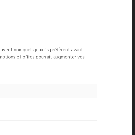
uvent voir quels jeux ils préfèrent avant
omotions et offres pourrait augmenter vos