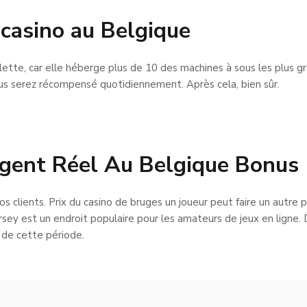
 casino au Belgique
, car elle héberge plus de 10 des machines à sous les plus grati
s serez récompensé quotidiennement. Après cela, bien sûr.
rgent Réel Au Belgique Bonus
clients. Prix du casino de bruges un joueur peut faire un autre par
y est un endroit populaire pour les amateurs de jeux en ligne. D’
 de cette période.