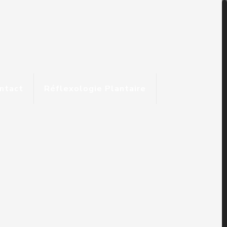
ntact
Réflexologie Plantaire