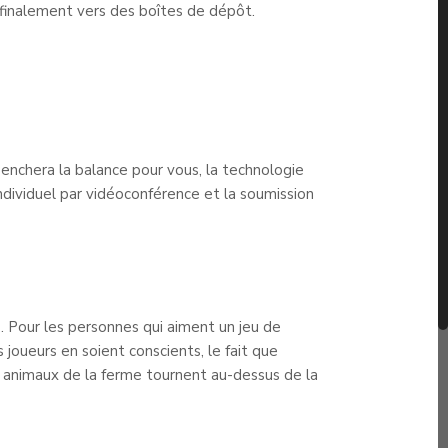
 finalement vers des boîtes de dépôt.
penchera la balance pour vous, la technologie
individuel par vidéoconférence et la soumission
. Pour les personnes qui aiment un jeu de
s joueurs en soient conscients, le fait que
es animaux de la ferme tournent au-dessus de la