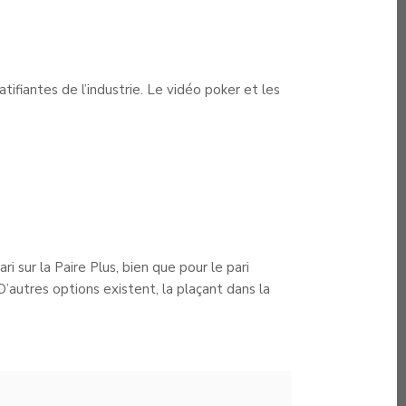
fiantes de l’industrie. Le vidéo poker et les
i sur la Paire Plus, bien que pour le pari
autres options existent, la plaçant dans la