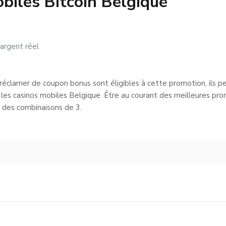
obiles Bitcoin Belgique
argent réel
réclamer de coupon bonus sont éligibles à cette promotion, ils pe
les casinos mobiles Belgique. Être au courant des meilleures pr
 des combinaisons de 3.