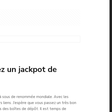
ez un jackpot de
s à sous de renommée mondiale. Avec les
rs liens. J’espère que vous passez un très bon
s des boîtes de dépôt. Il est temps de