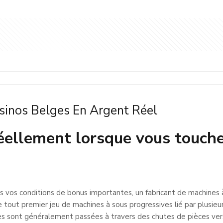
inos Belges En Argent Réel
réellement lorsque vous touch
ns vos conditions de bonus importantes, un fabricant de machine
e tout premier jeu de machines à sous progressives lié par plusieu
ces sont généralement passées à travers des chutes de pièces ver