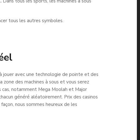
e.
Dans tous les sports, les machines à sous
cer tous les autres symboles.
éel
à jouer avec une technologie de pointe et des
 la zone des machines à sous et vous serez
des cas, notamment Mega Moolah et Major
, chacun généré aléatoirement. Prix des casinos
e façon, nous sommes heureux de les