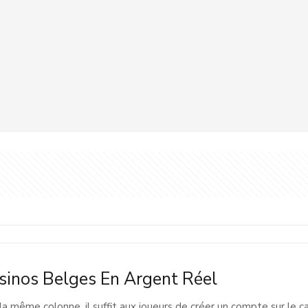
inos Belges En Argent Réel
a même colonne, il suffit aux joueurs de créer un compte sur le cas