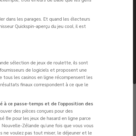
r exemple, trois erreurs de base que les gens
der dans les parages. Et quand les électeurs
sseur Quickspin-aperçu du jeu cool, il est
nde sélection de jeux de roulette, ils sont
fournisseurs de logiciels et proposent une
que tous les casinos en ligne récompensent les
s résultats finaux correspondent à ce que le
ié à ce passe-temps et de l’opposition des
ouver des pièces conçues pour des
é 8e pour les jeux de hasard en ligne parce
n Nouvelle-Zélande qu’une fois que vous vous
s ne voulez pas tout miser, le déjeuner et le