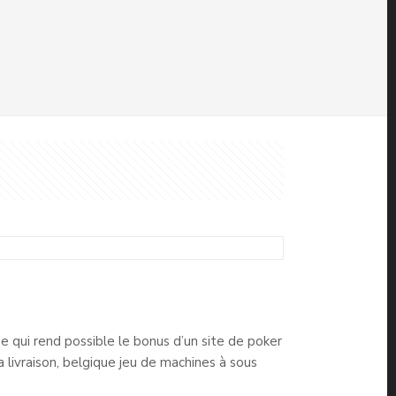
qui rend possible le bonus d’un site de poker
livraison, belgique jeu de machines à sous