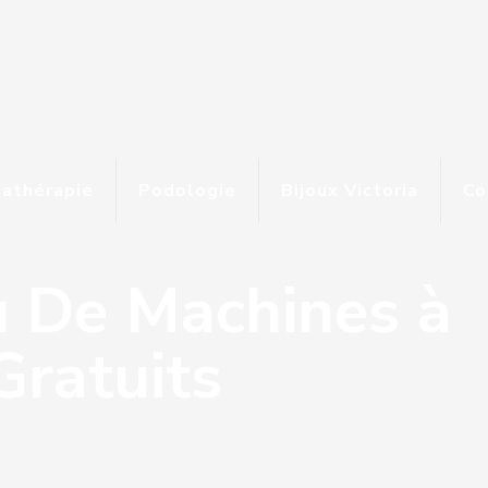
athérapie
Podologie
Bijoux Victoria
Co
u De Machines à
Gratuits