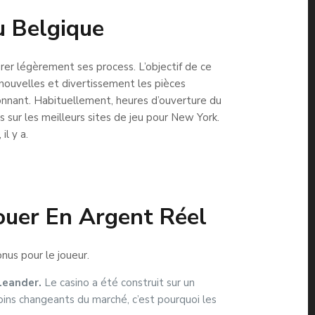
au Belgique
er légèrement ses process. L’objectif de ce
 nouvelles et divertissement les pièces
onnant. Habituellement, heures d’ouverture du
s sur les meilleurs sites de jeu pour New York.
il y a.
Jouer En Argent Réel
nus pour le joueur.
 Leander.
Le casino a été construit sur un
oins changeants du marché, c’est pourquoi les