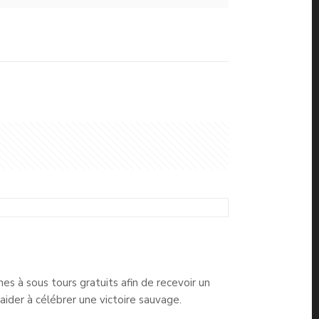
s à sous tours gratuits afin de recevoir un
ider à célébrer une victoire sauvage.