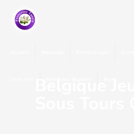
Accueil
Massage
Kinésiologie
Arom
Belgique Je
Livre d’or
Mentions légales
Reiki
Sous Tours 