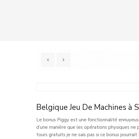
Belgique Jeu De Machines à S
Le bonus Piggy est une fonctionnalité ennuyeus
d’une manière que les opérations physiques ne p
tours gratuits je ne sais pas si ce bonus pourrait 