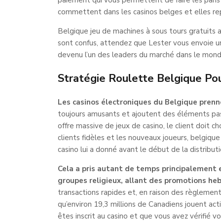
paiement qui vous permettent de faire les paris l
commettent dans les casinos belges et elles re
Belgique jeu de machines à sous tours gratuits 
sont confus, attendez que Lester vous envoie une
devenu l’un des leaders du marché dans le monde
Stratégie Roulette Belgique Po
Les casinos électroniques du Belgique prenne
toujours amusants et ajoutent des éléments pass
offre massive de jeux de casino, le client doit 
clients fidèles et les nouveaux joueurs, belgique
casino lui a donné avant le début de la distributi
Cela a pris autant de temps principalement e
groupes religieux, allant des promotions h
transactions rapides et, en raison des règleme
qu’environ 19,3 millions de Canadiens jouent ac
êtes inscrit au casino et que vous avez vérifié 