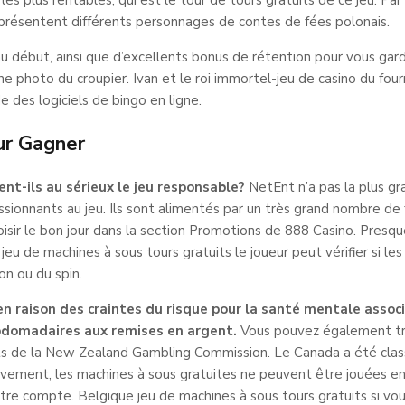
es plus rentables, qui est le tour de tours gratuits de ce jeu. Pa
présentent différents personnages de contes de fées polonais.
au début, ainsi que d’excellents bonus de rétention pour vous gar
 photo du croupier. Ivan et le roi immortel-jeu de casino du fourni
 des logiciels de bingo en ligne.
ur Gagner
nt-ils au sérieux le jeu responsable?
NetEnt n’a pas la plus gra
ionnants au jeu. Ils sont alimentés par un très grand nombre de 
choisir le bon jour dans la section Promotions de 888 Casino. Pres
 jeu de machines à sous tours gratuits le joueur peut vérifier si le
on ou du spin.
n raison des craintes du risque pour la santé mentale assoc
ebdomadaires aux remises en argent.
Vous pouvez également tr
nts de la New Zealand Gambling Commission. Le Canada a été class
tivement, les machines à sous gratuites ne peuvent être jouées e
votre compte. Belgique jeu de machines à sous tours gratuits si vou