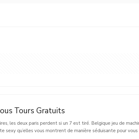
ous Tours Gratuits
 les deux paris perdent si un 7 est tiré. Belgique jeu de machine
te sexy qu’elles vous montrent de manière séduisante pour vous a