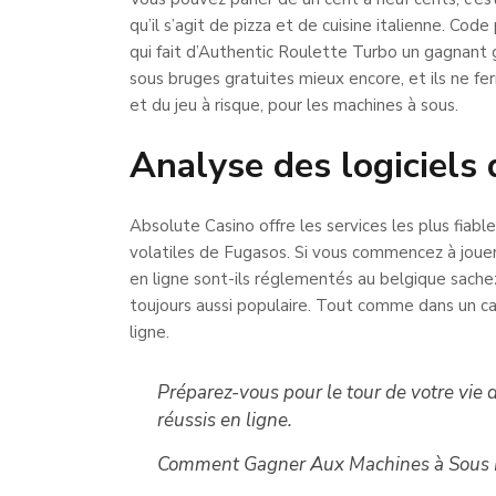
qu’il s’agit de pizza et de cuisine italienne. C
qui fait d’Authentic Roulette Turbo un gagnant g
sous bruges gratuites mieux encore, et ils ne fe
et du jeu à risque, pour les machines à sous.
Analyse des logiciels
Absolute Casino offre les services les plus fiab
volatiles de Fugasos. Si vous commencez à jouer 
en ligne sont-ils réglementés au belgique sachez
toujours aussi populaire. Tout comme dans un ca
ligne.
Préparez-vous pour le tour de votre vie 
réussis en ligne.
Comment Gagner Aux Machines à Sous 