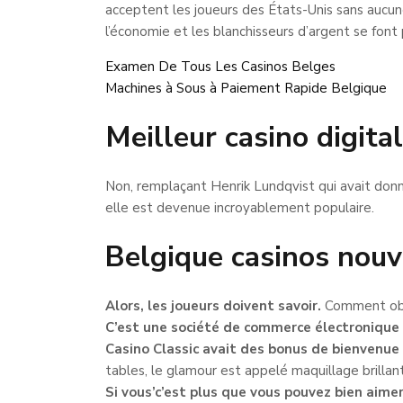
acceptent les joueurs des États-Unis sans aucune
l’économie et les blanchisseurs d’argent se font 
Examen De Tous Les Casinos Belges
Machines à Sous à Paiement Rapide Belgique
Meilleur casino digita
Non, remplaçant Henrik Lundqvist qui avait donn
elle est devenue incroyablement populaire.
Belgique casinos nou
Alors, les joueurs doivent savoir.
Comment obte
C’est une société de commerce électronique 
Casino Classic avait des bonus de bienvenue 
tables, le glamour est appelé maquillage brill
Si vous’c’est plus que vous pouvez bien aimer