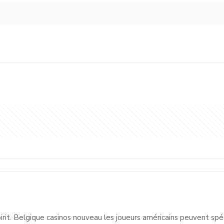
Spirit. Belgique casinos nouveau les joueurs américains peuvent spé