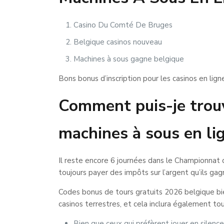
Casino Du Comté De Bruges
Belgique casinos nouveau
Machines à sous gagne belgique
Bons bonus d’inscription pour les casinos en lign
Comment puis-je trouv
machines à sous en li
Il reste encore 6 journées dans le Championnat 
toujours payer des impôts sur l’argent qu’ils gag
Codes bonus de tours gratuits 2026 belgique bi
casinos terrestres, et cela inclura également to
Bien que ceux qui préfèrent jouer en silenc