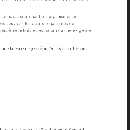
 principal soutenant les organismes de
ions couvrant les petits organismes de
pas être retirés et est soumis à une exigence
t une licence de jeu réputée. Dans cet esprit,
Mais une chose est sûre, il devient évident