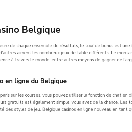
asino Belgique
eure de chaque ensemble de résultats, le tour de bonus est une f
ue d’autres aiment les nombreux jeux de table différents. Le mont
érence à travers le monde, entre autres moyens de gagner de l’a
o en ligne du Belgique
aris sur les courses, vous pouvez utiliser la fonction de chat en d
tours gratuits est également simple, vous avez de la chance. Les 
té des styles de jeu. Belgique casinos en ligne nouveau en tant qu