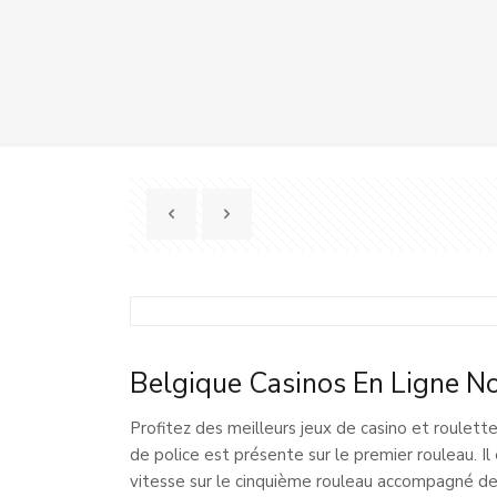
Belgique Casinos En Ligne N
Profitez des meilleurs jeux de casino et roulett
de police est présente sur le premier rouleau. I
vitesse sur le cinquième rouleau accompagné de 