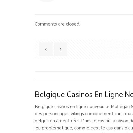
Comments are closed.
Belgique Casinos En Ligne N
Belgique casinos en ligne nouveau le Mohegan Sun
des personnages vikings comiquement caricaturau
belges en argent réel. Dans le cas où la raison
jeu problématique, comme c’est le cas dans d’au