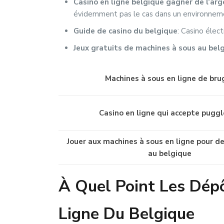
Casino en ligne belgique gagner de l’ar
évidemment pas le cas dans un environneme
Guide de casino du belgique
: Casino élec
Jeux gratuits de machines à sous au bel
Machines à sous en ligne de bru
Casino en ligne qui accepte pugg
Jouer aux machines à sous en ligne pour de
au belgique
À Quel Point Les Dép
Ligne Du Belgique