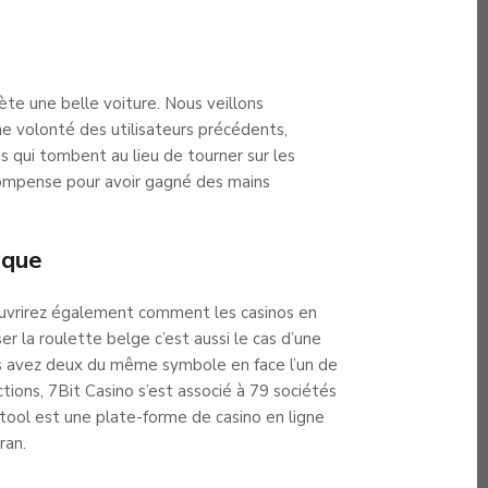
ète une belle voiture. Nous veillons
e volonté des utilisateurs précédents,
es qui tombent au lieu de tourner sur les
écompense pour avoir gagné des mains
ique
couvrirez également comment les casinos en
 la roulette belge c’est aussi le cas d’une
vous avez deux du même symbole en face l’un de
tions, 7Bit Casino s’est associé à 79 sociétés
rstool est une plate-forme de casino en ligne
ran.