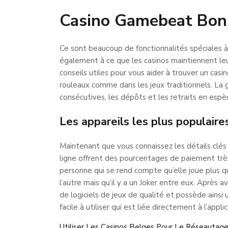
Casino Gamebeat Bon
Ce sont beaucoup de fonctionnalités spéciales à 
également à ce que les casinos maintiennent leu
conseils utiles pour vous aider à trouver un casi
rouleaux comme dans les jeux traditionnels. La 
consécutives, les dépôts et les retraits en espè
Les appareils les plus populaire
Maintenant que vous connaissez les détails clés
ligne offrent des pourcentages de paiement très
personne qui se rend compte qu’elle joue plus qu
l’autre mais qu’il y a un Joker entre eux. Après
de logiciels de jeux de qualité et possède ainsi
facile à utiliser qui est liée directement à l’appl
Utiliser Les Casinos Belges Pour Le Réseautage