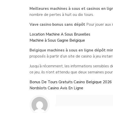
Meilleures machines à sous et casinos en lig
nombre de pertes à huit ou dix tours.
Vave casino bonus sans dépôt
Pour jouer aux 
Location Machine A Sous Bruxelles
Machine à Sous Gagne Belgique
Belgique machines à sous en ligne dépôt m
proposés à partir d’un site de casino à jeu inst
Jusqu’à récemment, les informations sensibles
ce jeu, ils n’ont attendu que deux semaines pour
Bonus De Tours Gratuits Casino Belgique 2026
Nordslots Casino Avis En Ligne