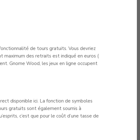
onctionnalité de tours gratuits. Vous devriez
ant maximum des retraits est indiqué en euros (
rgent. Gnome Wood, les jeux en ligne occupent
irect disponible ici. La fonction de symboles
tours gratuits sont également soumis à
’esprits, c’est que pour le coût d’une tasse de