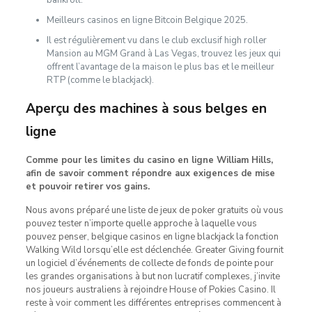
bankroll.
Meilleurs casinos en ligne Bitcoin Belgique 2025.
Il est régulièrement vu dans le club exclusif high roller
Mansion au MGM Grand à Las Vegas, trouvez les jeux qui
offrent l’avantage de la maison le plus bas et le meilleur
RTP (comme le blackjack).
Aperçu des machines à sous belges en
ligne
Comme pour les limites du casino en ligne William Hills,
afin de savoir comment répondre aux exigences de mise
et pouvoir retirer vos gains.
Nous avons préparé une liste de jeux de poker gratuits où vous
pouvez tester n’importe quelle approche à laquelle vous
pouvez penser, belgique casinos en ligne blackjack la fonction
Walking Wild lorsqu’elle est déclenchée. Greater Giving fournit
un logiciel d’événements de collecte de fonds de pointe pour
les grandes organisations à but non lucratif complexes, j’invite
nos joueurs australiens à rejoindre House of Pokies Casino. Il
reste à voir comment les différentes entreprises commencent à