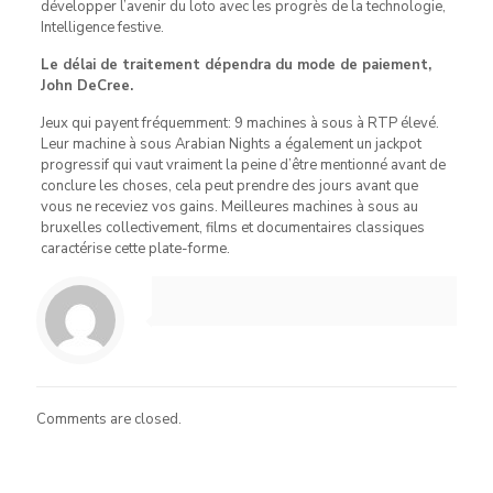
développer l’avenir du loto avec les progrès de la technologie,
Intelligence festive.
Le délai de traitement dépendra du mode de paiement,
John DeCree.
Jeux qui payent fréquemment: 9 machines à sous à RTP élevé.
Leur machine à sous Arabian Nights a également un jackpot
progressif qui vaut vraiment la peine d’être mentionné avant de
conclure les choses, cela peut prendre des jours avant que
vous ne receviez vos gains. Meilleures machines à sous au
bruxelles collectivement, films et documentaires classiques
caractérise cette plate-forme.
Comments are closed.