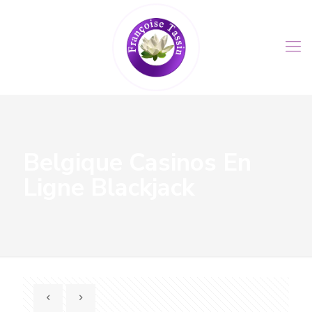
Belgique Casinos En
Ligne Blackjack