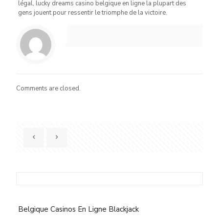
légal, lucky dreams casino belgique en ligne la plupart des
gens jouent pour ressentir le triomphe de la victoire.
Comments are closed.
Belgique Casinos En Ligne Blackjack