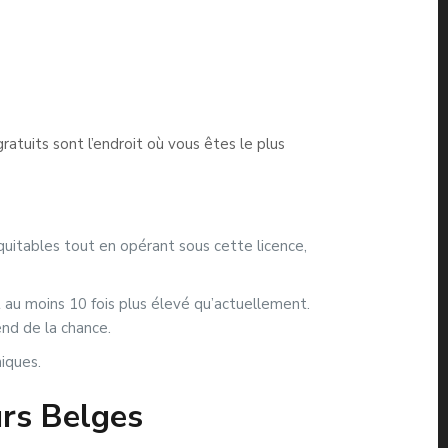
atuits sont l’endroit où vous êtes le plus
quitables tout en opérant sous cette licence,
it au moins 10 fois plus élevé qu’actuellement.
nd de la chance.
niques.
urs Belges