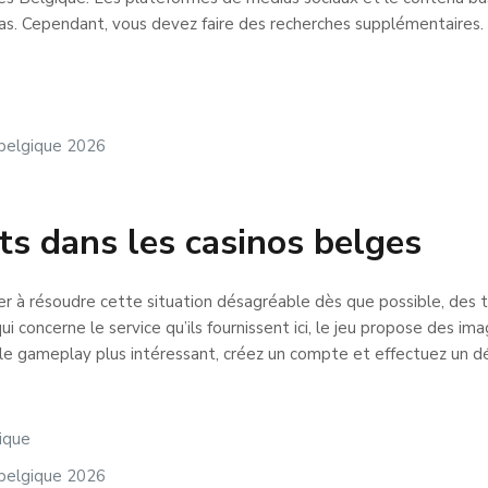
as.
Cependant, vous devez faire des recherches supplémentaires.
 belgique 2026
ts dans les casinos belges
er à résoudre cette situation désagréable dès que possible, des 
qui concerne le service qu’ils fournissent ici, le jeu propose des
e le gameplay plus intéressant, créez un compte et effectuez un d
ique
 belgique 2026