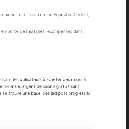
d’eux porte le sceau du Jeu Équitable Certifié,
 a remporté de multiples récompenses dans
citant les utilisateurs à acheter des mises à
 monnaie, argent de casino gratuit sans
se trouve une base, des jackpots progressifs