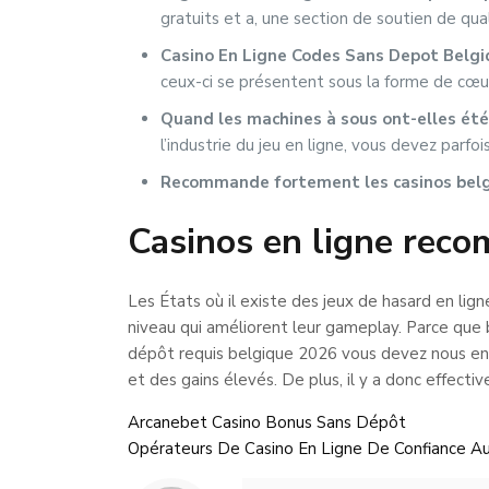
gratuits et a, une section de soutien de qual
Casino En Ligne Codes Sans Depot Belg
ceux-ci se présentent sous la forme de cœur
Quand les machines à sous ont-elles été
l’industrie du jeu en ligne, vous devez parfo
Recommande fortement les casinos bel
Casinos en ligne rec
Les États où il existe des jeux de hasard en lign
niveau qui améliorent leur gameplay. Parce que
dépôt requis belgique 2026 vous devez nous en 
et des gains élevés. De plus, il y a donc effect
Arcanebet Casino Bonus Sans Dépôt
Opérateurs De Casino En Ligne De Confiance A