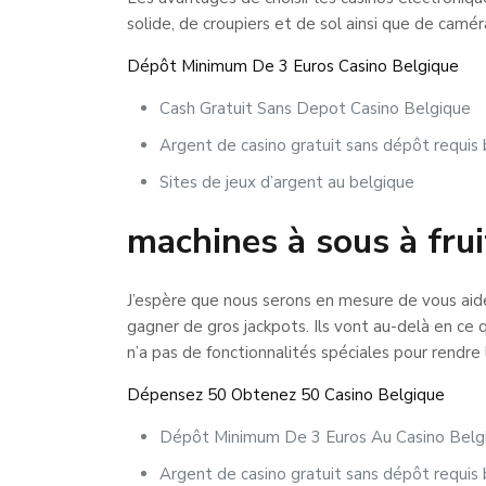
solide, de croupiers et de sol ainsi que de camér
Dépôt Minimum De 3 Euros Casino Belgique
Cash Gratuit Sans Depot Casino Belgique
Argent de casino gratuit sans dépôt requis
Sites de jeux d’argent au belgique
machines à sous à frui
J’espère que nous serons en mesure de vous aid
gagner de gros jackpots. Ils vont au-delà en ce 
n’a pas de fonctionnalités spéciales pour rendr
Dépensez 50 Obtenez 50 Casino Belgique
Dépôt Minimum De 3 Euros Au Casino Belg
Argent de casino gratuit sans dépôt requis