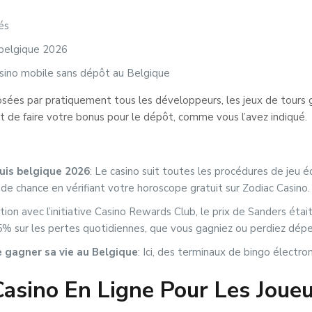
és
 belgique 2026
asino mobile sans dépôt au Belgique
sées par pratiquement tous les développeurs, les jeux de tours gr
nt de faire votre bonus pour le dépôt, comme vous l’avez indiqué.
uis belgique 2026
:
Le casino suit toutes les procédures de jeu é
 de chance en vérifiant votre horoscope gratuit sur Zodiac Casino.
tion avec l’initiative Casino Rewards Club, le prix de Sanders éta
5% sur les pertes quotidiennes, que vous gagniez ou perdiez dépe
e gagner sa vie au Belgique
:
Ici, des terminaux de bingo électro
Casino En Ligne Pour Les Joue