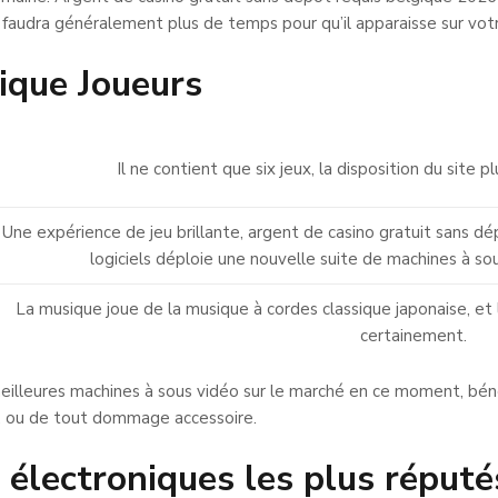
il faudra généralement plus de temps pour qu’il apparaisse sur vo
ique Joueurs
Il ne contient que six jeux, la disposition du site plu
Une expérience de jeu brillante, argent de casino gratuit sans 
logiciels déploie une nouvelle suite de machines à s
La musique joue de la musique à cordes classique japonaise, et 
certainement.
illeures machines à sous vidéo sur le marché en ce moment, bénéf
eu, ou de tout dommage accessoire.
 électroniques les plus réput