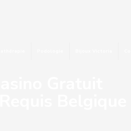
athérapie
Podologie
Bijoux Victoria
Co
asino Gratuit
Requis Belgique