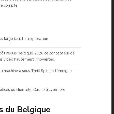
tre compte.
s large facilite l’exploration.
dépôt requis belgique 2026 ce concepteur de
ous vidéo hautement innovantes.
la machine à sous Thrill Spin en témoigne
ices ou clientèle. Casino à livermore
és du Belgique