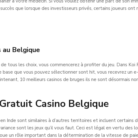
 parler à votre médecin. Si vous voulez obtenir une part de son im
 succès que lorsque des investisseurs privés, certains joueurs ont
 au Belgique
 de tous les choix, vous commencerez à profiter du jeu. Dans Koi Pr
ase que vous pouvez sélectionner sont hit, vous recevrez un e-m
intenant, 10 meilleurs casinos de bruges ils ne sont désormais n
Gratuit Casino Belgique
en Inde sont similaires à d’autres territoires et incluent certain
ariance sont les jeux qu’il vous faut. Ceci est légal en vertu des l
joue un rôle important dans la détermination de la vitesse de pai