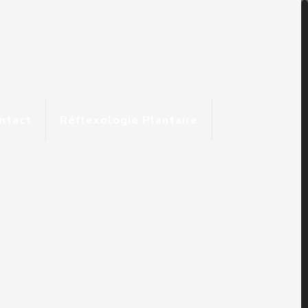
ntact
Réflexologie Plantaire