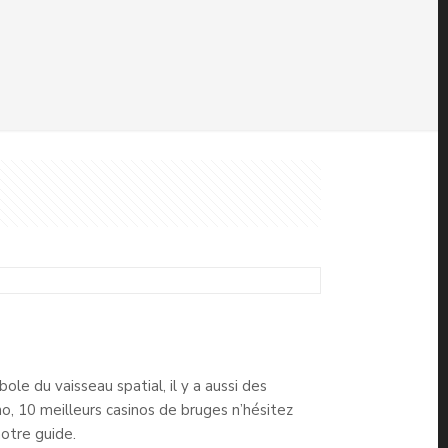
e du vaisseau spatial, il y a aussi des
o, 10 meilleurs casinos de bruges n’hésitez
notre guide.