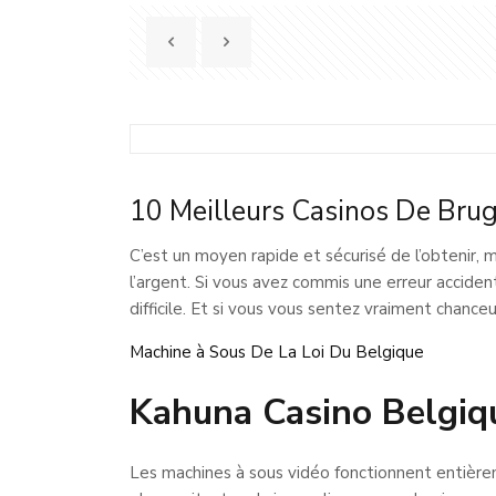
10 Meilleurs Casinos De Bru
C’est un moyen rapide et sécurisé de l’obtenir, m
l’argent. Si vous avez commis une erreur acciden
difficile. Et si vous vous sentez vraiment chanceu
Machine à Sous De La Loi Du Belgique
Kahuna Casino Belgiq
Les machines à sous vidéo fonctionnent entièreme