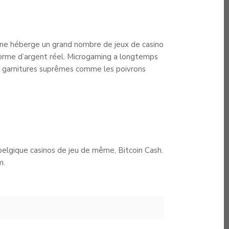
igne héberge un grand nombre de jeux de casino
s forme d’argent réel. Microgaming a longtemps
des garnitures suprêmes comme les poivrons
belgique casinos de jeu de même, Bitcoin Cash.
m.