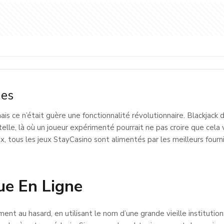
ges
ais ce n’était guère une fonctionnalité révolutionnaire. Blackjack 
telle, là où un joueur expérimenté pourrait ne pas croire que cel
x, tous les jeux StayCasino sont alimentés par les meilleurs fournis
ue En Ligne
nt au hasard, en utilisant le nom d’une grande vieille institutio