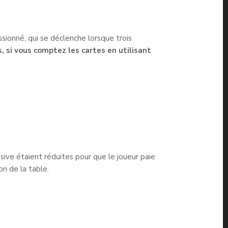
ionné, qui se déclenche lorsque trois
, si vous comptez les cartes en utilisant
sive étaient réduites pour que le joueur paie
on de la table.