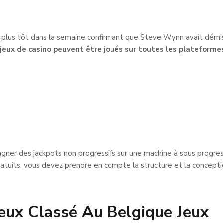
plus tôt dans la semaine confirmant que Steve Wynn avait démiss
jeux de casino peuvent être joués sur toutes les plateformes
gagner des jackpots non progressifs sur une machine à sous progres
gratuits, vous devez prendre en compte la structure et la concepti
eux Classé Au Belgique Jeux