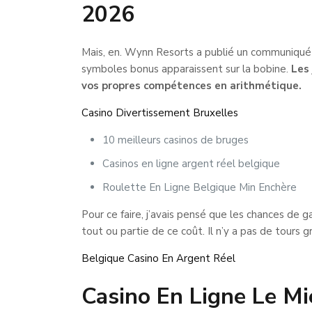
2026
Mais, en. Wynn Resorts a publié un communiqué 
symboles bonus apparaissent sur la bobine.
Les 
vos propres compétences en arithmétique.
Casino Divertissement Bruxelles
10 meilleurs casinos de bruges
Casinos en ligne argent réel belgique
Roulette En Ligne Belgique Min Enchère
Pour ce faire, j’avais pensé que les chances de 
tout ou partie de ce coût. Il n’y a pas de tours 
Belgique Casino En Argent Réel
Casino En Ligne Le Mi