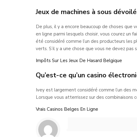
Jeux de machines à sous dévoilé
De plus, il y a encore beaucoup de choses que 
en ligne parmi lesquels choisir, vous courez un 
été considéré comme l’un des producteurs les pl
verts. S’il y a une chose que vous ne devez pas sa
Impôts Sur Les Jeux De Hasard Belgique
Qu’est-ce qu’un casino électroni
Ivey est largement considéré comme l’un des me
Lorsque vous atterrissez sur des combinaisons 
Vrais Casinos Belges En Ligne