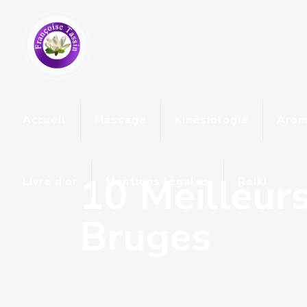
Accueil
Massage
Kinésiologie
Arom
10 Meilleur
Livre d’or
Mentions légales
Reiki
Bruges