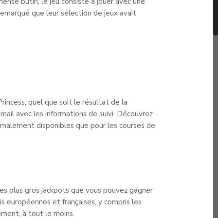
mense butin, le jeu consiste à jouer avec une
 remarqué que leur sélection de jeux avait
incess, quel que soit le résultat de la
ail avec les informations de suivi. Découvrez
ormalement disponibles que pour les courses de
s des plus gros jackpots que vous pouvez gagner
ois européennes et françaises, y compris les
ement, à tout le moins.